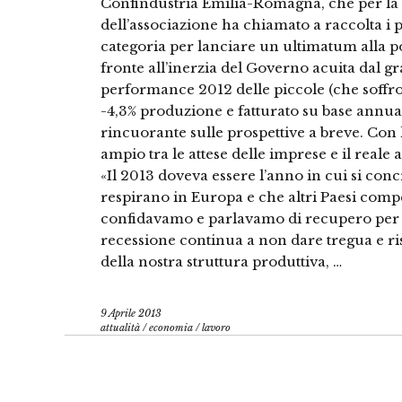
Confindustria Emilia-Romagna, che per la p
dell’associazione ha chiamato a raccolta i pre
categoria per lanciare un ultimatum alla p
fronte all’inerzia del Governo acuita dal 
performance 2012 delle piccole (che soffron
-4,3% produzione e fatturato su base annua 
rincuorante sulle prospettive a breve. Con
ampio tra le attese delle imprese e il rea
«Il 2013 doveva essere l’anno in cui si concr
respirano in Europa e che altri Paesi compe
confidavamo e parlavamo di recupero per q
recessione continua a non dare tregua e risc
della nostra struttura produttiva, …
9 Aprile 2013
attualità
/
economia
/
lavoro