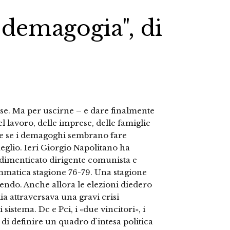
 demagogia", di
aese. Ma per uscirne – e dare finalmente
l lavoro, delle imprese, delle famiglie
che se i demagoghi sembrano fare
eglio. Ieri Giorgio Napolitano ha
menticato dirigente comunista e
ammatica stagione 76-79. Una stagione
ivendo. Anche allora le elezioni diedero
lia attraversava una gravi crisi
sistema. Dc e Pci, i «due vincitori», i
 di definire un quadro d`intesa politica