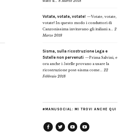
stato il...
8 Marzo 2018
Votate, votate, votate!
Votate, votate,
votate! In questo modo i conduttori di
Canzonissima invitavano gli italiani a...
2
Marzo 2018
Sisma, sulla ricostruzione Lega e
5stelle non pervenuti
Prima Salvini, e
ora anche i 5stelle provano a usare la
ricostruzione post-sisma come...
22
Febbraio 2018
#MANUSOCIAL: MI TROVI ANCHE QUI
Facebook
Twitter
YouTube
YouTube
Manu
PD