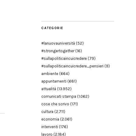
Modena
CATEGORIE
#lanuovauniversità
(52)
#strongertogether
(16)
#sullapoliticaincuicredere
(79)
#sullapoliticaincuicredere_pensieri
(9)
ambiente
(664)
appuntamenti
(681)
attualità
(13.952)
comunicati stampa
(1.062)
cose che scrivo
(171)
cultura
(2.711)
economia
(2.061)
interventi
(176)
lavoro
(2.184)