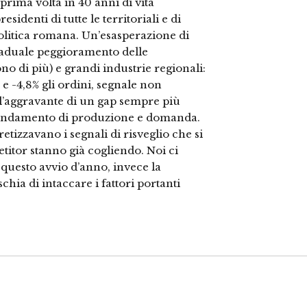
rima volta in 40 anni di vita
sidenti di tutte le territoriali e di
olitica romana. Un’esasperazione di
graduale peggioramento delle
o di più) e grandi industrie regionali:
e -4,8% gli ordini, segnale non
 l’aggravante di un gap sempre più
le andamento di produzione e domanda.
etizzavano i segnali di risveglio che si
titor stanno già cogliendo. Noi ci
uesto avvio d’anno, invece la
hia di intaccare i fattori portanti