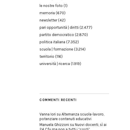
le nostre foto
(1)
memoria
(670)
newsletter
(42)
pari opportunità | diritti
(2.477)
partito democratico
(2.870)
politica italiana
(7.352)
scuola | formazione
(3.214)
territorio
(116)
università | ricerca
(1.919)
COMMENTI RECENTI
Vanna Iori
su
Alternanza scuola-lavoro,
potenziare contenuti educativi
Manuela Ghizzoni
su
Nuovi docenti, sì ai
24 Cfu ma non a tutti i “costi”