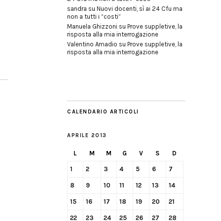
sandra
su
Nuovi docenti, sì ai 24 Cfu ma
non a tutti i “costi”
Manuela Ghizzoni
su
Prove suppletive, la
risposta alla mia interrogazione
Valentino Amadio
su
Prove suppletive, la
risposta alla mia interrogazione
CALENDARIO ARTICOLI
APRILE 2013
L
M
M
G
V
S
D
1
2
3
4
5
6
7
8
9
10
11
12
13
14
15
16
17
18
19
20
21
22
23
24
25
26
27
28