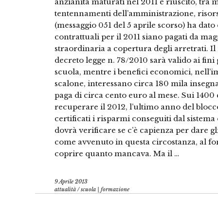
anzianità maturati nel 2011 è riuscito, tra m
tentennamenti dell’amministrazione, risorse
(messaggio 051 del 5 aprile scorso) ha dato
contrattuali per il 2011 siano pagati da mag
straordinaria a copertura degli arretrati. I
decreto legge n. 78/2010 sarà valido ai fini g
scuola, mentre i benefici economici, nell’
scalone, interessano circa 180 mila insegn
paga di circa cento euro al mese. Sui 1400 e
recuperare il 2012, l’ultimo anno del bloc
certificati i risparmi conseguiti dal sistema
dovrà verificare se c’è capienza per dare g
come avvenuto in questa circostanza, al f
coprire quanto mancava. Ma il …
9 Aprile 2013
attualità
/
scuola | formazione