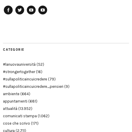
Facebook
Twitter
YouTube
YouTube
Manu
PD
Modena
CATEGORIE
#lanuovauniversità
(52)
#strongertogether
(16)
#sullapoliticaincuicredere
(79)
#sullapoliticaincuicredere_pensieri
(9)
ambiente
(664)
appuntamenti
(681)
attualità
(13.952)
comunicati stampa
(1.062)
cose che scrivo
(171)
cultura
(2.711)