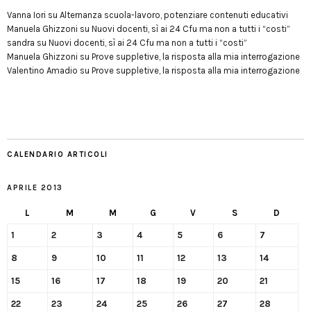
Vanna Iori
su
Alternanza scuola-lavoro, potenziare contenuti educativi
Manuela Ghizzoni
su
Nuovi docenti, sì ai 24 Cfu ma non a tutti i “costi”
sandra
su
Nuovi docenti, sì ai 24 Cfu ma non a tutti i “costi”
Manuela Ghizzoni
su
Prove suppletive, la risposta alla mia interrogazione
Valentino Amadio
su
Prove suppletive, la risposta alla mia interrogazione
CALENDARIO ARTICOLI
APRILE 2013
L
M
M
G
V
S
D
1
2
3
4
5
6
7
8
9
10
11
12
13
14
15
16
17
18
19
20
21
22
23
24
25
26
27
28