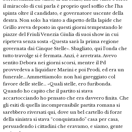
il miracolo di cui parla è proprio quel soffio che l’ha
spinta oltre il candidato, e governatore uscente della
destra. Non solo: ha vinto a dispetto della lapide che
Grillo aveva deposto in questi giorni tempestando le
piazze del Friuli Venezia Giulia di suoi show in cui
ripeteva senza sosta «Questa sarà la prima regione
governata dai Cinque Stelle». Sbagliato, qui l’onda che
tutto travolge si è fermata. Anzi, è arretrata. Avevo
sentito Debora nei giorni scorsi, mentre il Pd
provvedeva a liquidare Marini e poi Prodi, ed era un
funerale… Ammettiamolo: non hai gareggiato col
favore delle stelle… «Quali stelle, ero furibonda.
Quando ho capito che il partito si stava
accartocciando ho pensato che era davvero finita. Che
gli esiti di quella incomprensibile partita romana si
sarebbero riversati qui, dove un bel cartello di forze
della sinistra si stava “conquistando” casa per casa,
persuadendo i cittadini che eravamo, e siamo, gente