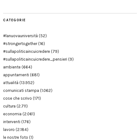
CATEGORIE
#lanuovauniversità
(52)
#strongertogether
(16)
#sullapoliticaincuicredere
(79)
#sullapoliticaincuicredere_pensieri
(9)
ambiente
(664)
appuntamenti
(681)
attualità
(13.952)
comunicati stampa
(1.062)
cose che scrivo
(171)
cultura
(2.711)
economia
(2.061)
interventi
(176)
lavoro
(2.184)
le nostre foto
(1)