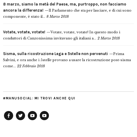
8 marzo, siamo la metà del Paese, ma, purtroppo, non facciamo
ancora la differenza!
Il Parlamento che sta per lasciare, e di cui sono
componente, è stato il...
8 Marzo 2018
Votate, votate, votate!
Votate, votate, votate! In questo modo i
conduttori di Canzonissima invitavano gli italiani a...
2 Marzo 2018
Sisma, sulla ricostruzione Lega e 5stelle non pervenuti
Prima
Salvini, e ora anche i 5stelle provano a usare la ricostruzione post-sisma
come...
22 Febbraio 2018
#MANUSOCIAL: MI TROVI ANCHE QUI
Facebook
Twitter
YouTube
YouTube
Manu
PD
Modena