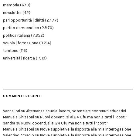
memoria
(670)
newsletter
(42)
pari opportunità | diritti
(2.477)
partito democratico
(2.870)
politica italiana
(7.352)
scuola | formazione
(3.214)
territorio
(116)
università | ricerca
(1.919)
COMMENTI RECENTI
Vanna Iori
su
Alternanza scuola-lavoro, potenziare contenuti educativi
Manuela Ghizzoni
su
Nuovi docenti, sì ai 24 Cfu ma non a tutti i “costi”
sandra
su
Nuovi docenti, sì ai 24 Cfu ma non a tutti i “costi”
Manuela Ghizzoni
su
Prove suppletive, la risposta alla mia interrogazione
Valentino Amadio
su
Prove suppletive, la risposta alla mia interrogazione