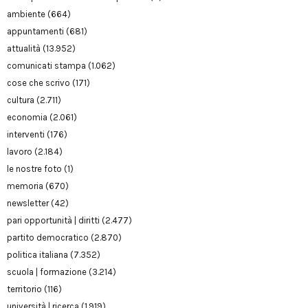
ambiente
(664)
appuntamenti
(681)
attualità
(13.952)
comunicati stampa
(1.062)
cose che scrivo
(171)
cultura
(2.711)
economia
(2.061)
interventi
(176)
lavoro
(2.184)
le nostre foto
(1)
memoria
(670)
newsletter
(42)
pari opportunità | diritti
(2.477)
partito democratico
(2.870)
politica italiana
(7.352)
scuola | formazione
(3.214)
territorio
(116)
università | ricerca
(1.919)