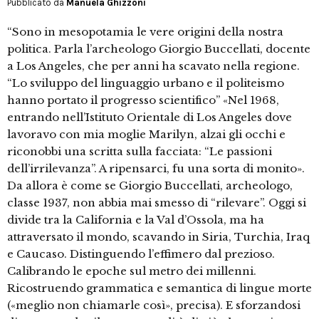
Pubblicato da
Manuela Ghizzoni
“Sono in mesopotamia le vere origini della nostra
politica. Parla l’archeologo Giorgio Buccellati, docente
a Los Angeles, che per anni ha scavato nella regione.
“Lo sviluppo del linguaggio urbano e il politeismo
hanno portato il progresso scientifico” «Nel 1968,
entrando nell’Istituto Orientale di Los Angeles dove
lavoravo con mia moglie Marilyn, alzai gli occhi e
riconobbi una scritta sulla facciata: “Le passioni
dell’irrilevanza”. A ripensarci, fu una sorta di monito».
Da allora è come se Giorgio Buccellati, archeologo,
classe 1937, non abbia mai smesso di “rilevare”. Oggi si
divide tra la California e la Val d’Ossola, ma ha
attraversato il mondo, scavando in Siria, Turchia, Iraq
e Caucaso. Distinguendo l’effimero dal prezioso.
Calibrando le epoche sul metro dei millenni.
Ricostruendo grammatica e semantica di lingue morte
(«meglio non chiamarle così», precisa). E sforzandosi