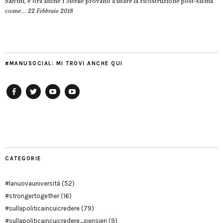
Salvini, e ora anche i 5stelle provano a usare la ricostruzione post-sisma
come...
22 Febbraio 2018
#MANUSOCIAL: MI TROVI ANCHE QUI
Facebook
Twitter
YouTube
YouTube
Manu
PD
Modena
CATEGORIE
#lanuovauniversità
(52)
#strongertogether
(16)
#sullapoliticaincuicredere
(79)
#sullapoliticaincuicredere_pensieri
(9)