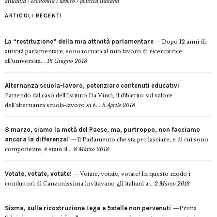
attualità
/
economia
/
lavoro
/
politica italiana
ARTICOLI RECENTI
La “restituzione” della mia attività parlamentare
Dopo 12 anni di
attività parlamentare, sono tornata al mio lavoro di ricercatrice
all’università...
18 Giugno 2018
Alternanza scuola-lavoro, potenziare contenuti educativi
Partendo dal caso dell’Istituto Da Vinci, il dibattito sul valore
dell’alternanza scuola-lavoro si è...
5 Aprile 2018
8 marzo, siamo la metà del Paese, ma, purtroppo, non facciamo
ancora la differenza!
Il Parlamento che sta per lasciare, e di cui sono
componente, è stato il...
8 Marzo 2018
Votate, votate, votate!
Votate, votate, votate! In questo modo i
conduttori di Canzonissima invitavano gli italiani a...
2 Marzo 2018
Sisma, sulla ricostruzione Lega e 5stelle non pervenuti
Prima