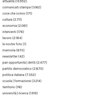
attualità
(13.952)
comunicati stampa
(1.062)
cose che scrivo
(171)
cultura
(2.711)
economia
(2.061)
interventi
(176)
lavoro
(2.184)
le nostre foto
(1)
memoria
(670)
newsletter
(42)
pari opportunità | diritti
(2.477)
partito democratico
(2.870)
politica italiana
(7.352)
scuola | formazione
(3.214)
territorio
(116)
università | ricerca
(1.919)