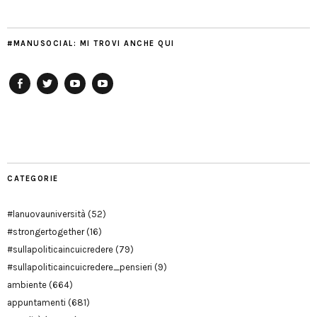
#MANUSOCIAL: MI TROVI ANCHE QUI
Facebook
Twitter
YouTube
YouTube
Manu
PD
Modena
CATEGORIE
#lanuovauniversità
(52)
#strongertogether
(16)
#sullapoliticaincuicredere
(79)
#sullapoliticaincuicredere_pensieri
(9)
ambiente
(664)
appuntamenti
(681)