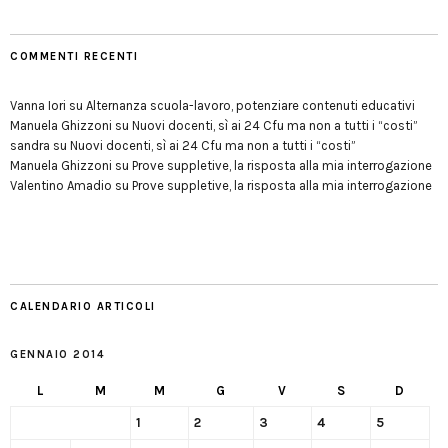
COMMENTI RECENTI
Vanna Iori
su
Alternanza scuola-lavoro, potenziare contenuti educativi
Manuela Ghizzoni
su
Nuovi docenti, sì ai 24 Cfu ma non a tutti i “costi”
sandra
su
Nuovi docenti, sì ai 24 Cfu ma non a tutti i “costi”
Manuela Ghizzoni
su
Prove suppletive, la risposta alla mia interrogazione
Valentino Amadio
su
Prove suppletive, la risposta alla mia interrogazione
CALENDARIO ARTICOLI
GENNAIO 2014
L
M
M
G
V
S
D
1
2
3
4
5