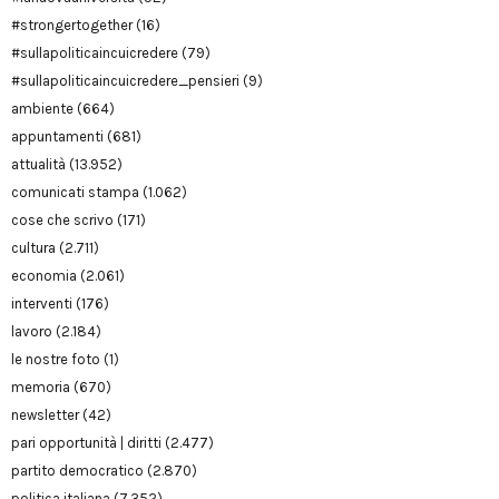
#strongertogether
(16)
#sullapoliticaincuicredere
(79)
#sullapoliticaincuicredere_pensieri
(9)
ambiente
(664)
appuntamenti
(681)
attualità
(13.952)
comunicati stampa
(1.062)
cose che scrivo
(171)
cultura
(2.711)
economia
(2.061)
interventi
(176)
lavoro
(2.184)
le nostre foto
(1)
memoria
(670)
newsletter
(42)
pari opportunità | diritti
(2.477)
partito democratico
(2.870)
politica italiana
(7.352)