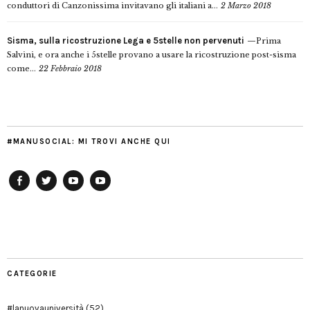
conduttori di Canzonissima invitavano gli italiani a...
2 Marzo 2018
Sisma, sulla ricostruzione Lega e 5stelle non pervenuti
Prima
Salvini, e ora anche i 5stelle provano a usare la ricostruzione post-sisma
come...
22 Febbraio 2018
#MANUSOCIAL: MI TROVI ANCHE QUI
Facebook
Twitter
YouTube
YouTube
Manu
PD
Modena
CATEGORIE
#lanuovauniversità
(52)