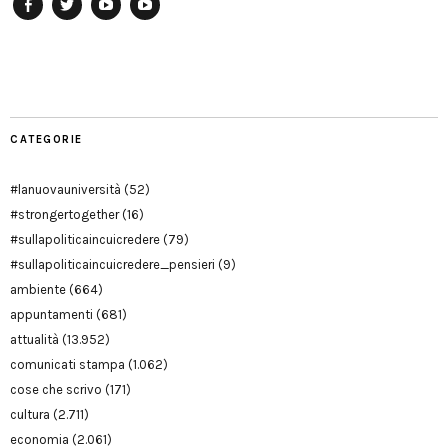
Facebook
Twitter
YouTube
YouTube
Manu
PD
Modena
CATEGORIE
#lanuovauniversità
(52)
#strongertogether
(16)
#sullapoliticaincuicredere
(79)
#sullapoliticaincuicredere_pensieri
(9)
ambiente
(664)
appuntamenti
(681)
attualità
(13.952)
comunicati stampa
(1.062)
cose che scrivo
(171)
cultura
(2.711)
economia
(2.061)