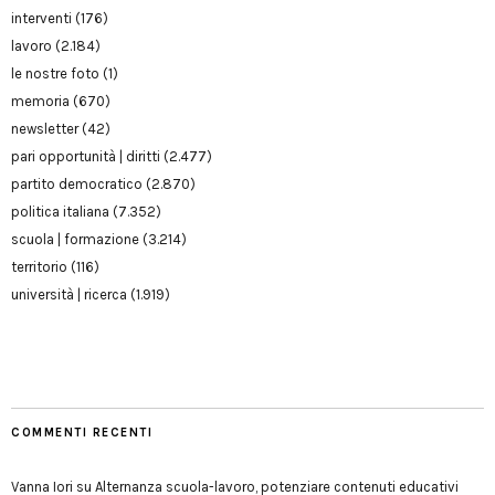
interventi
(176)
lavoro
(2.184)
le nostre foto
(1)
memoria
(670)
newsletter
(42)
pari opportunità | diritti
(2.477)
partito democratico
(2.870)
politica italiana
(7.352)
scuola | formazione
(3.214)
territorio
(116)
università | ricerca
(1.919)
COMMENTI RECENTI
Vanna Iori
su
Alternanza scuola-lavoro, potenziare contenuti educativi