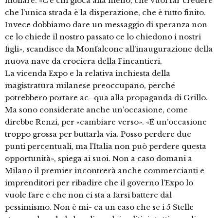
mollare. «C’è chi gioca alla meno, che vuol far credere
che l’unica strada è la disperazione, che è tutto finito.
Invece dobbiamo dare un messaggio di speranza non
ce lo chiede il nostro passato ce lo chiedono i nostri
figli», scandisce da Monfalcone all’inaugurazione della
nuova nave da crociera della Fincantieri.
La vicenda Expo e la relativa inchiesta della
magistratura milanese preoccupano, perché
potrebbero portare ac- qua alla propaganda di Grillo.
Ma sono considerate anche un’occasione, come
direbbe Renzi, per «cambiare verso». «È un’occasione
troppo grossa per buttarla via. Posso perdere due
punti percentuali, ma l’Italia non può perdere questa
opportunità», spiega ai suoi. Non a caso domani a
Milano il premier incontrerà anche commercianti e
imprenditori per ribadire che il governo l’Expo lo
vuole fare e che non ci sta a farsi battere dal
pessimismo. Non è mi- ca un caso che se i 5 Stelle