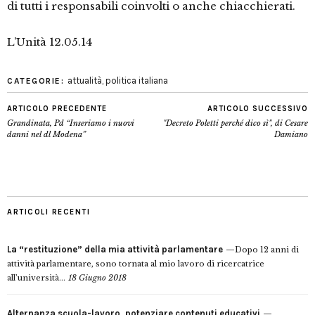
di tutti i responsabili coinvolti o anche chiacchierati.
L’Unità 12.05.14
attualità
,
politica italiana
CATEGORIE:
ARTICOLO PRECEDENTE
ARTICOLO SUCCESSIVO
Grandinata, Pd “Inseriamo i nuovi
"Decreto Poletti perché dico sì", di Cesare
danni nel dl Modena”
Damiano
ARTICOLI RECENTI
La “restituzione” della mia attività parlamentare
Dopo 12 anni di
attività parlamentare, sono tornata al mio lavoro di ricercatrice
all’università...
18 Giugno 2018
Alternanza scuola-lavoro, potenziare contenuti educativi