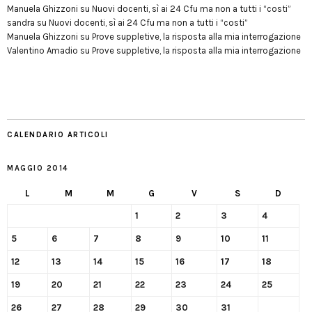
Manuela Ghizzoni
su
Nuovi docenti, sì ai 24 Cfu ma non a tutti i “costi”
sandra
su
Nuovi docenti, sì ai 24 Cfu ma non a tutti i “costi”
Manuela Ghizzoni
su
Prove suppletive, la risposta alla mia interrogazione
Valentino Amadio
su
Prove suppletive, la risposta alla mia interrogazione
CALENDARIO ARTICOLI
MAGGIO 2014
L
M
M
G
V
S
D
1
2
3
4
5
6
7
8
9
10
11
12
13
14
15
16
17
18
19
20
21
22
23
24
25
26
27
28
29
30
31