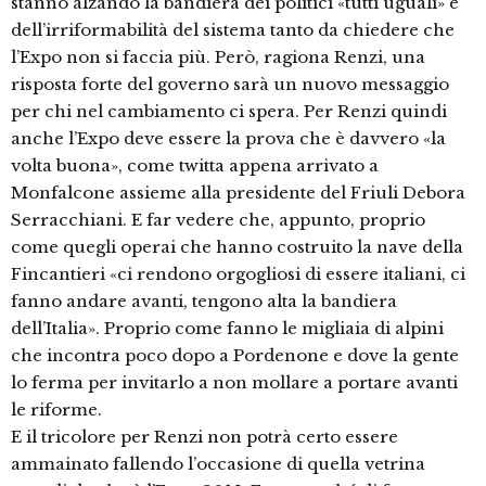
stanno alzando la bandiera dei politici «tutti uguali» e
dell’irriformabilità del sistema tanto da chiedere che
l’Expo non si faccia più. Però, ragiona Renzi, una
risposta forte del governo sarà un nuovo messaggio
per chi nel cambiamento ci spera. Per Renzi quindi
anche l’Expo deve essere la prova che è davvero «la
volta buona», come twitta appena arrivato a
Monfalcone assieme alla presidente del Friuli Debora
Serracchiani. E far vedere che, appunto, proprio
come quegli operai che hanno costruito la nave della
Fincantieri «ci rendono orgogliosi di essere italiani, ci
fanno andare avanti, tengono alta la bandiera
dell’Italia». Proprio come fanno le migliaia di alpini
che incontra poco dopo a Pordenone e dove la gente
lo ferma per invitarlo a non mollare a portare avanti
le riforme.
E il tricolore per Renzi non potrà certo essere
ammainato fallendo l’occasione di quella vetrina