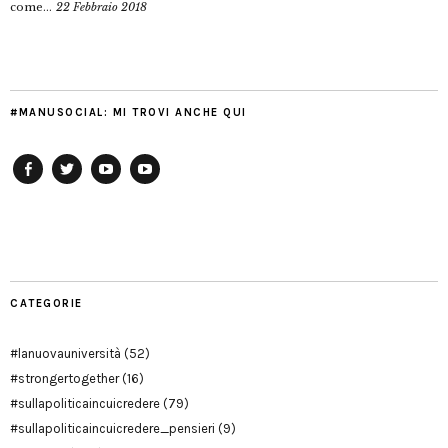
come...
22 Febbraio 2018
#MANUSOCIAL: MI TROVI ANCHE QUI
Facebook
Twitter
YouTube
YouTube
Manu
PD
Modena
CATEGORIE
#lanuovauniversità
(52)
#strongertogether
(16)
#sullapoliticaincuicredere
(79)
#sullapoliticaincuicredere_pensieri
(9)