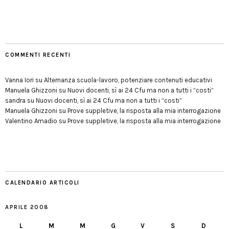
COMMENTI RECENTI
Vanna Iori
su
Alternanza scuola-lavoro, potenziare contenuti educativi
Manuela Ghizzoni
su
Nuovi docenti, sì ai 24 Cfu ma non a tutti i “costi”
sandra
su
Nuovi docenti, sì ai 24 Cfu ma non a tutti i “costi”
Manuela Ghizzoni
su
Prove suppletive, la risposta alla mia interrogazione
Valentino Amadio
su
Prove suppletive, la risposta alla mia interrogazione
CALENDARIO ARTICOLI
APRILE 2008
L
M
M
G
V
S
D