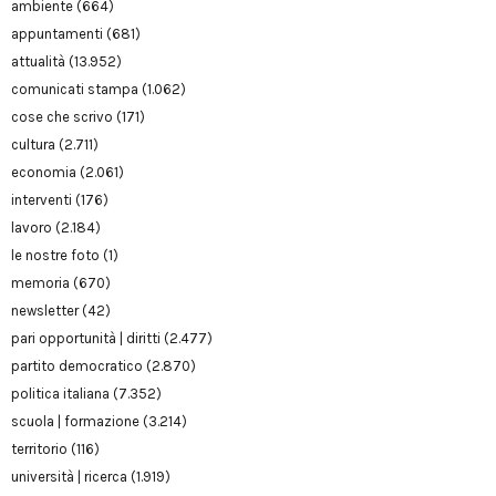
ambiente
(664)
appuntamenti
(681)
attualità
(13.952)
comunicati stampa
(1.062)
cose che scrivo
(171)
cultura
(2.711)
economia
(2.061)
interventi
(176)
lavoro
(2.184)
le nostre foto
(1)
memoria
(670)
newsletter
(42)
pari opportunità | diritti
(2.477)
partito democratico
(2.870)
politica italiana
(7.352)
scuola | formazione
(3.214)
territorio
(116)
università | ricerca
(1.919)