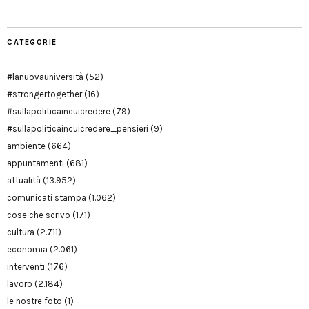
CATEGORIE
#lanuovauniversità
(52)
#strongertogether
(16)
#sullapoliticaincuicredere
(79)
#sullapoliticaincuicredere_pensieri
(9)
ambiente
(664)
appuntamenti
(681)
attualità
(13.952)
comunicati stampa
(1.062)
cose che scrivo
(171)
cultura
(2.711)
economia
(2.061)
interventi
(176)
lavoro
(2.184)
le nostre foto
(1)