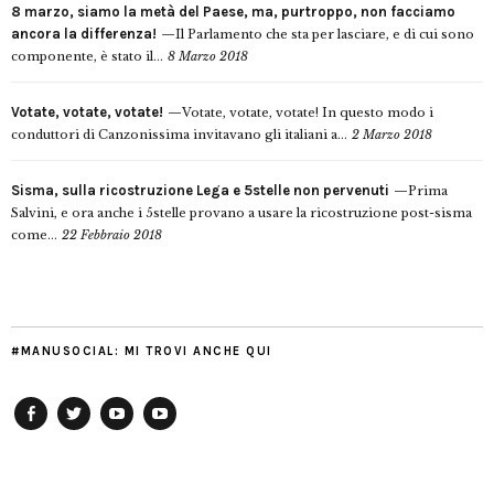
8 marzo, siamo la metà del Paese, ma, purtroppo, non facciamo
ancora la differenza!
Il Parlamento che sta per lasciare, e di cui sono
componente, è stato il...
8 Marzo 2018
Votate, votate, votate!
Votate, votate, votate! In questo modo i
conduttori di Canzonissima invitavano gli italiani a...
2 Marzo 2018
Sisma, sulla ricostruzione Lega e 5stelle non pervenuti
Prima
Salvini, e ora anche i 5stelle provano a usare la ricostruzione post-sisma
come...
22 Febbraio 2018
#MANUSOCIAL: MI TROVI ANCHE QUI
Facebook
Twitter
YouTube
YouTube
Manu
PD
Modena