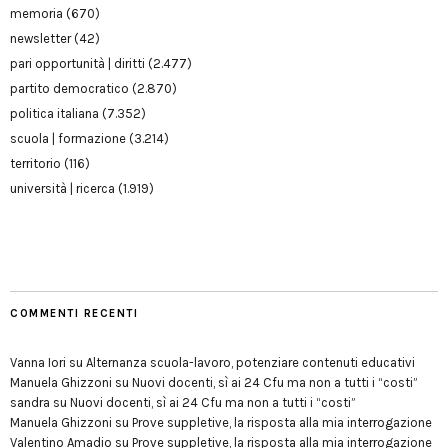
memoria
(670)
newsletter
(42)
pari opportunità | diritti
(2.477)
partito democratico
(2.870)
politica italiana
(7.352)
scuola | formazione
(3.214)
territorio
(116)
università | ricerca
(1.919)
COMMENTI RECENTI
Vanna Iori
su
Alternanza scuola-lavoro, potenziare contenuti educativi
Manuela Ghizzoni
su
Nuovi docenti, sì ai 24 Cfu ma non a tutti i “costi”
sandra
su
Nuovi docenti, sì ai 24 Cfu ma non a tutti i “costi”
Manuela Ghizzoni
su
Prove suppletive, la risposta alla mia interrogazione
Valentino Amadio
su
Prove suppletive, la risposta alla mia interrogazione