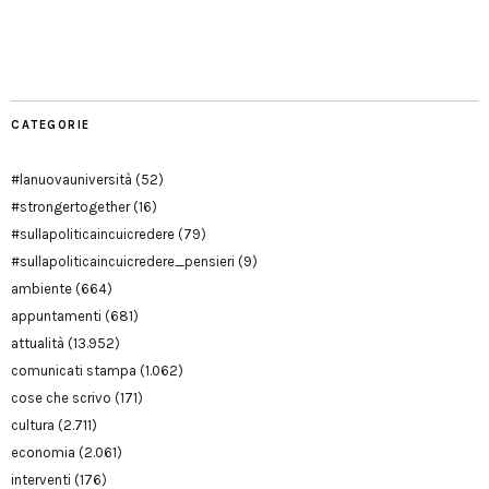
Facebook
Twitter
YouTube
YouTube
Manu
PD
Modena
CATEGORIE
#lanuovauniversità
(52)
#strongertogether
(16)
#sullapoliticaincuicredere
(79)
#sullapoliticaincuicredere_pensieri
(9)
ambiente
(664)
appuntamenti
(681)
attualità
(13.952)
comunicati stampa
(1.062)
cose che scrivo
(171)
cultura
(2.711)
economia
(2.061)
interventi
(176)