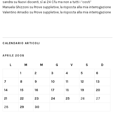
sandra
su
Nuovi docenti, sì ai 24 Cfu ma non a tutti i “costi”
Manuela Ghizzoni
su
Prove suppletive, la risposta alla mia interrogazione
Valentino Amadio
su
Prove suppletive, la risposta alla mia interrogazione
CALENDARIO ARTICOLI
APRILE 2008
L
M
M
G
V
S
D
1
2
3
4
5
6
7
8
9
10
11
12
13
14
15
16
17
18
19
20
21
22
23
24
25
26
27
28
29
30