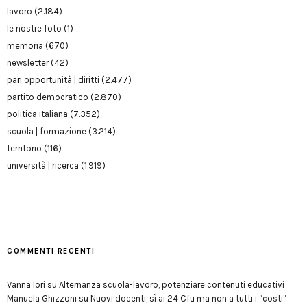
lavoro
(2.184)
le nostre foto
(1)
memoria
(670)
newsletter
(42)
pari opportunità | diritti
(2.477)
partito democratico
(2.870)
politica italiana
(7.352)
scuola | formazione
(3.214)
territorio
(116)
università | ricerca
(1.919)
COMMENTI RECENTI
Vanna Iori
su
Alternanza scuola-lavoro, potenziare contenuti educativi
Manuela Ghizzoni
su
Nuovi docenti, sì ai 24 Cfu ma non a tutti i “costi”