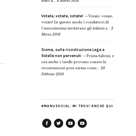
stato il...
8 Marzo 2018
Votate, votate, votate!
Votate, votate,
votate! In questo modo i conduttori di
Canzonissima invitavano gli italiani a...
2
Marzo 2018
Sisma, sulla ricostruzione Lega e
5stelle non pervenuti
Prima Salvini, e
ora anche i 5stelle provano a usare la
ricostruzione post-sisma come...
22
Febbraio 2018
#MANUSOCIAL: MI TROVI ANCHE QUI
Facebook
Twitter
YouTube
YouTube
Manu
PD