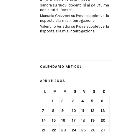
sandra
su
Nuovi docenti, sì ai 24 Cfu ma
non a tutti i “costi”
Manuela Ghizzoni
su
Prove suppletive, la
risposta alla mia interrogazione
Valentino Amadio
su
Prove suppletive, la
risposta alla mia interrogazione
CALENDARIO ARTICOLI
APRILE 2008
L
M
M
G
V
S
D
1
2
3
4
5
6
7
8
9
10
11
12
13
14
15
16
17
18
19
20
21
22
23
24
25
26
27