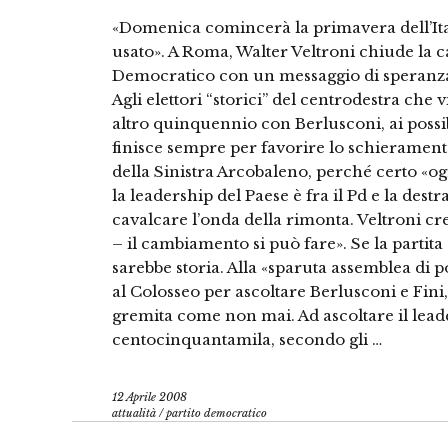
«Domenica comincerà la primavera dell’Ita
usato». A Roma, Walter Veltroni chiude la c
Democratico con un messaggio di speranza e 
Agli elettori “storici” del centrodestra che
altro quinquennio con Berlusconi, ai possibi
finisce sempre per favorire lo schieramento 
della Sinistra Arcobaleno, perché certo «og
la leadership del Paese è fra il Pd e la dest
cavalcare l’onda della rimonta. Veltroni cre
– il cambiamento si può fare». Se la partita
sarebbe storia. Alla «sparuta assemblea di 
al Colosseo per ascoltare Berlusconi e Fini
gremita come non mai. Ad ascoltare il leade
centocinquantamila, secondo gli …
12 Aprile 2008
attualità
/
partito democratico