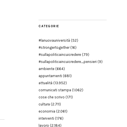
Modena
CATEGORIE
#lanuovauniversità
(52)
#strongertogether
(16)
#sullapoliticaincuicredere
(79)
#sullapoliticaincuicredere_pensieri
(9)
ambiente
(664)
appuntamenti
(681)
attualità
(13.952)
comunicati stampa
(1.062)
cose che scrivo
(171)
cultura
(2.711)
economia
(2.061)
interventi
(176)
lavoro
(2.184)