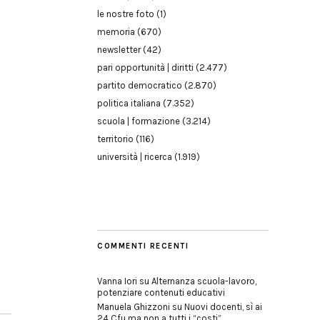
le nostre foto
(1)
memoria
(670)
newsletter
(42)
pari opportunità | diritti
(2.477)
partito democratico
(2.870)
politica italiana
(7.352)
scuola | formazione
(3.214)
territorio
(116)
università | ricerca
(1.919)
COMMENTI RECENTI
Vanna Iori
su
Alternanza scuola-lavoro,
potenziare contenuti educativi
Manuela Ghizzoni
su
Nuovi docenti, sì ai
24 Cfu ma non a tutti i “costi”