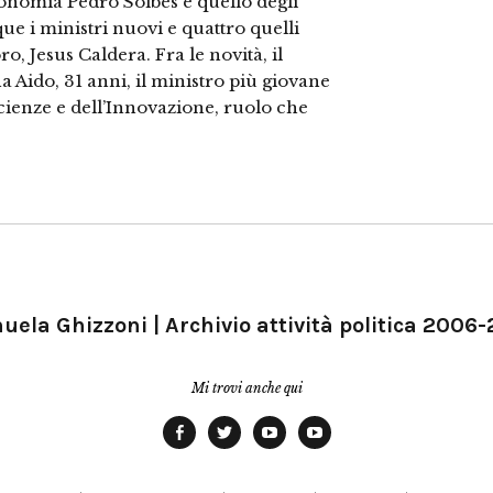
conomia Pedro Solbes e quello degli
e i ministri nuovi e quattro quelli
, Jesus Caldera. Fra le novità, il
a Aido, 31 anni, il ministro più giovane
cienze e dell’Innovazione, ruolo che
ela Ghizzoni | Archivio attività politica 2006
Mi trovi anche qui
Facebook
Twitter
YouTube
YouTube
Manu
PD