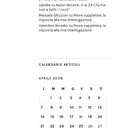
sandra
su
Nuovi docenti, sì ai 24 Cfu ma
non a tutti i “costi”
Manuela Ghizzoni
su
Prove suppletive, la
risposta alla mia interrogazione
Valentino Amadio
su
Prove suppletive, la
risposta alla mia interrogazione
CALENDARIO ARTICOLI
APRILE 2008
L
M
M
G
V
S
D
1
2
3
4
5
6
7
8
9
10
11
12
13
14
15
16
17
18
19
20
21
22
23
24
25
26
27