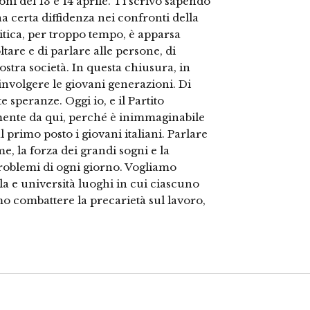
oni del 13 e 14 aprile. Ti scrivo sapendo
a certa diffidenza nei confronti della
litica, per troppo tempo, è apparsa
tare e di parlare alle persone, di
ostra società. In questa chiusura, in
oinvolgere le giovani generazioni. Di
e speranze. Oggi io, e il Partito
ente da qui, perché è inimmaginabile
l primo posto i giovani italiani. Parlare
e, la forza dei grandi sogni e la
roblemi di ogni giorno. Vogliamo
la e università luoghi in cui ciascuno
mo combattere la precarietà sul lavoro,