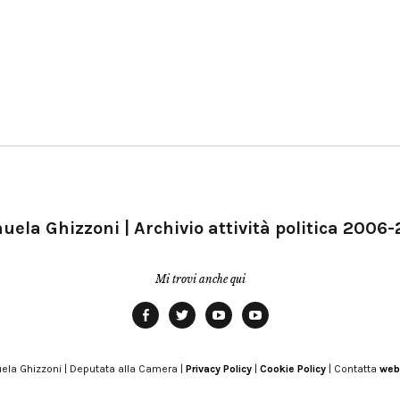
ela Ghizzoni | Archivio attività politica 2006
Mi trovi anche qui
Facebook
Twitter
YouTube
YouTube
Manu
PD
Modena
ela Ghizzoni | Deputata alla Camera |
Privacy Policy
|
Cookie Policy
| Contatta
web