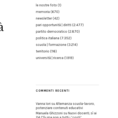
le nostre foto
(1)
memoria
(670)
newsletter
(42)
à
pari opportunità | diritti
(2.477)
partito democratico
(2.870)
politica italiana
(7.352)
scuola | formazione
(3.214)
territorio
(116)
università | ricerca
(1.919)
COMMENTI RECENTI
Vanna Iori
su
Alternanza scuola-lavoro,
potenziare contenuti educativi
Manuela Ghizzoni
su
Nuovi docenti, sì ai
24 Cfu ma non a tutti i “costi”