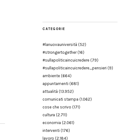
Modena
CATEGORIE
#lanuovauniversità
(52)
#strongertogether
(16)
#sullapoliticaincuicredere
(79)
#sullapoliticaincuicredere_pensieri
(9)
ambiente
(664)
appuntamenti
(681)
attualità
(13.952)
comunicati stampa
(1.062)
cose che scrivo
(171)
cultura
(2.711)
economia
(2.061)
interventi
(176)
lavoro
(2.184)