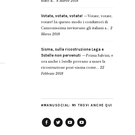
stato il...
8 Marzo 2018
Votate, votate, votate!
Votate, votate,
votate! In questo modo i conduttori di
Canzonissima invitavano gli italiani a...
2
Marzo 2018
Sisma, sulla ricostruzione Lega e
5stelle non pervenuti
Prima Salvini, e
ora anche i 5stelle provano a usare la
ricostruzione post-sisma come...
22
Febbraio 2018
#MANUSOCIAL: MI TROVI ANCHE QUI
Facebook
Twitter
YouTube
YouTube
Manu
PD