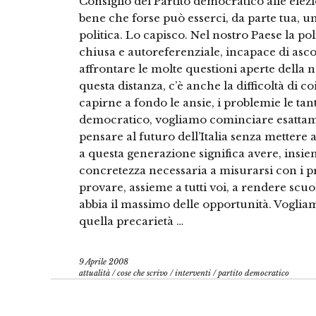
Consiglio del Partito democratico alle elezi
bene che forse può esserci, da parte tua, un
politica. Lo capisco. Nel nostro Paese la po
chiusa e autoreferenziale, incapace di ascol
affrontare le molte questioni aperte della n
questa distanza, c’è anche la difficoltà di c
capirne a fondo le ansie, i problemie le tant
democratico, vogliamo cominciare esattam
pensare al futuro dell’Italia senza mettere a
a questa generazione significa avere, insiem
concretezza necessaria a misurarsi con i p
provare, assieme a tutti voi, a rendere scuo
abbia il massimo delle opportunità. Voglia
quella precarietà …
9 Aprile 2008
attualità
/
cose che scrivo
/
interventi
/
partito democratico