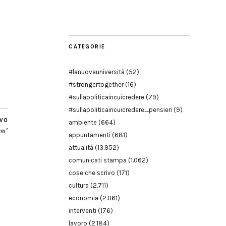
Modena
CATEGORIE
#lanuovauniversità
(52)
#strongertogether
(16)
#sullapoliticaincuicredere
(79)
#sullapoliticaincuicredere_pensieri
(9)
IVO
ambiente
(664)
fam”
appuntamenti
(681)
attualità
(13.952)
comunicati stampa
(1.062)
cose che scrivo
(171)
cultura
(2.711)
economia
(2.061)
interventi
(176)
lavoro
(2.184)