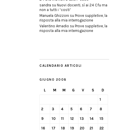
sandra
su
Nuovi docenti, sì ai 24 Cfu ma
non a tutti i “costi”
Manuela Ghizzoni
su
Prove suppletive, la
risposta alla mia interrogazione
Valentino Amadio
su
Prove suppletive, la
risposta alla mia interrogazione
CALENDARIO ARTICOLI
GIUGNO 2008
L
M
M
G
V
S
D
1
2
3
4
5
6
7
8
9
10
11
12
13
14
15
16
17
18
19
20
21
22