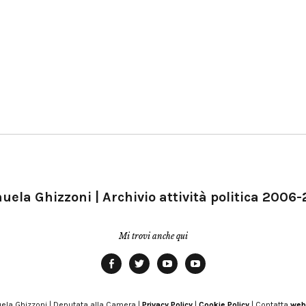
ela Ghizzoni | Archivio attività politica 2006
Mi trovi anche qui
Facebook
Twitter
YouTube
YouTube
Manu
PD
Modena
ela Ghizzoni | Deputata alla Camera |
Privacy Policy
|
Cookie Policy
| Contatta
web