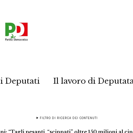
i Deputati
Il lavoro di Deputat
FILTRO DI RICERCA DEI CONTENUTI
: “Tagli pesanti, “scippati” oltre 150 milioni al ci