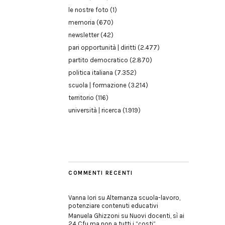
le nostre foto
(1)
memoria
(670)
newsletter
(42)
pari opportunità | diritti
(2.477)
partito democratico
(2.870)
politica italiana
(7.352)
scuola | formazione
(3.214)
territorio
(116)
università | ricerca
(1.919)
COMMENTI RECENTI
Vanna Iori
su
Alternanza scuola-lavoro,
potenziare contenuti educativi
Manuela Ghizzoni
su
Nuovi docenti, sì ai
24 Cfu ma non a tutti i “costi”