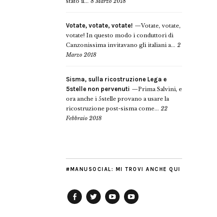
stato il...
8 Marzo 2018
Votate, votate, votate!
Votate, votate,
votate! In questo modo i conduttori di
Canzonissima invitavano gli italiani a...
2
Marzo 2018
Sisma, sulla ricostruzione Lega e
5stelle non pervenuti
Prima Salvini, e
ora anche i 5stelle provano a usare la
ricostruzione post-sisma come...
22
Febbraio 2018
#MANUSOCIAL: MI TROVI ANCHE QUI
Facebook
Twitter
YouTube
YouTube
Manu
PD