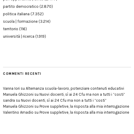
partito democratico
(2.870)
politica italiana
(7.352)
scuola | formazione
(3.214)
territorio
(116)
università | ricerca
(1.919)
COMMENTI RECENTI
Vanna Iori
su
Alternanza scuola-lavoro, potenziare contenuti educativi
Manuela Ghizzoni
su
Nuovi docenti, sì ai 24 Cfu ma non a tutti i “costi”
sandra
su
Nuovi docenti, sì ai 24 Cfu ma non a tutti i “costi”
Manuela Ghizzoni
su
Prove suppletive, la risposta alla mia interrogazione
Valentino Amadio
su
Prove suppletive, la risposta alla mia interrogazione