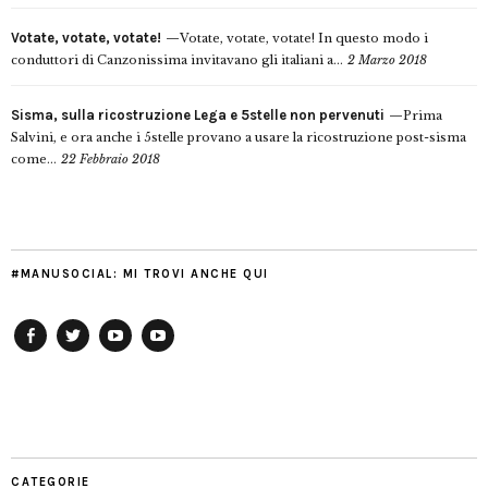
Votate, votate, votate!
Votate, votate, votate! In questo modo i
conduttori di Canzonissima invitavano gli italiani a...
2 Marzo 2018
Sisma, sulla ricostruzione Lega e 5stelle non pervenuti
Prima
Salvini, e ora anche i 5stelle provano a usare la ricostruzione post-sisma
come...
22 Febbraio 2018
#MANUSOCIAL: MI TROVI ANCHE QUI
Facebook
Twitter
YouTube
YouTube
Manu
PD
Modena
CATEGORIE