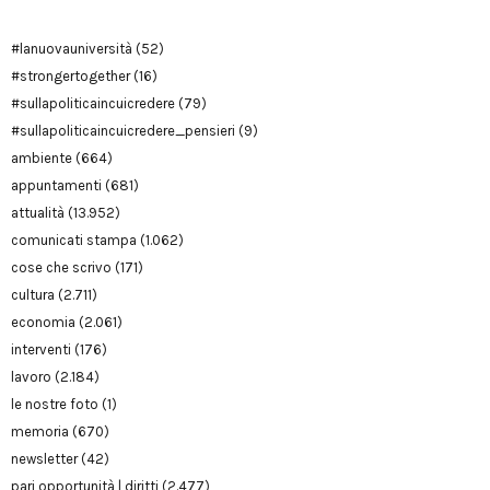
#lanuovauniversità
(52)
#strongertogether
(16)
#sullapoliticaincuicredere
(79)
#sullapoliticaincuicredere_pensieri
(9)
ambiente
(664)
appuntamenti
(681)
attualità
(13.952)
comunicati stampa
(1.062)
cose che scrivo
(171)
cultura
(2.711)
economia
(2.061)
interventi
(176)
lavoro
(2.184)
le nostre foto
(1)
memoria
(670)
newsletter
(42)
pari opportunità | diritti
(2.477)