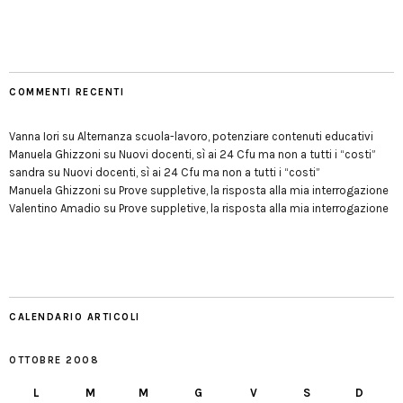
COMMENTI RECENTI
Vanna Iori
su
Alternanza scuola-lavoro, potenziare contenuti educativi
Manuela Ghizzoni
su
Nuovi docenti, sì ai 24 Cfu ma non a tutti i “costi”
sandra
su
Nuovi docenti, sì ai 24 Cfu ma non a tutti i “costi”
Manuela Ghizzoni
su
Prove suppletive, la risposta alla mia interrogazione
Valentino Amadio
su
Prove suppletive, la risposta alla mia interrogazione
CALENDARIO ARTICOLI
OTTOBRE 2008
L
M
M
G
V
S
D