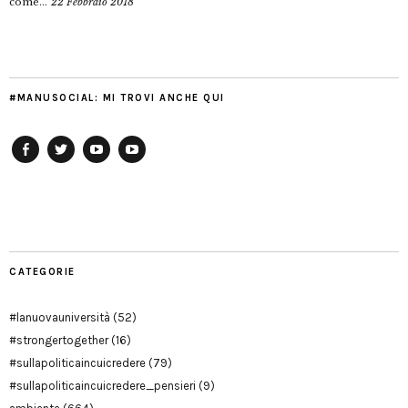
come...
22 Febbraio 2018
#MANUSOCIAL: MI TROVI ANCHE QUI
Facebook
Twitter
YouTube
YouTube
Manu
PD
Modena
CATEGORIE
#lanuovauniversità
(52)
#strongertogether
(16)
#sullapoliticaincuicredere
(79)
#sullapoliticaincuicredere_pensieri
(9)