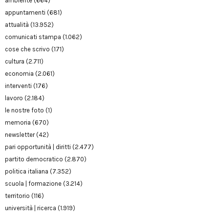
ambiente
(664)
appuntamenti
(681)
attualità
(13.952)
comunicati stampa
(1.062)
cose che scrivo
(171)
cultura
(2.711)
economia
(2.061)
interventi
(176)
lavoro
(2.184)
le nostre foto
(1)
memoria
(670)
newsletter
(42)
pari opportunità | diritti
(2.477)
partito democratico
(2.870)
politica italiana
(7.352)
scuola | formazione
(3.214)
territorio
(116)
università | ricerca
(1.919)