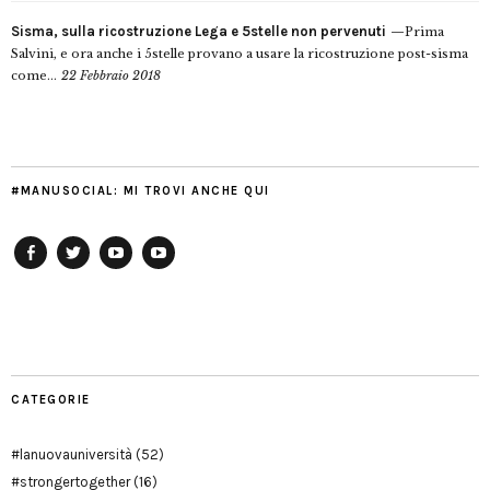
Sisma, sulla ricostruzione Lega e 5stelle non pervenuti
Prima
Salvini, e ora anche i 5stelle provano a usare la ricostruzione post-sisma
come...
22 Febbraio 2018
#MANUSOCIAL: MI TROVI ANCHE QUI
Facebook
Twitter
YouTube
YouTube
Manu
PD
Modena
CATEGORIE
#lanuovauniversità
(52)
#strongertogether
(16)