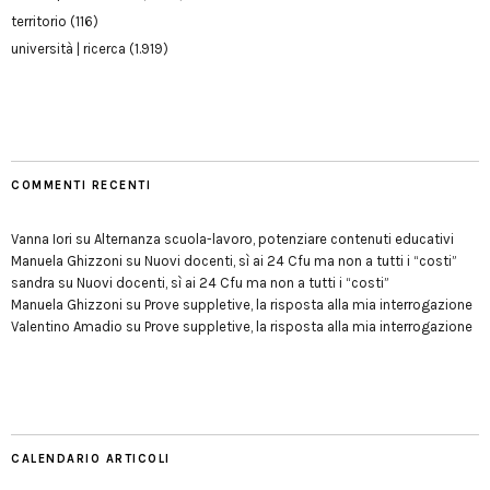
territorio
(116)
università | ricerca
(1.919)
COMMENTI RECENTI
Vanna Iori
su
Alternanza scuola-lavoro, potenziare contenuti educativi
Manuela Ghizzoni
su
Nuovi docenti, sì ai 24 Cfu ma non a tutti i “costi”
sandra
su
Nuovi docenti, sì ai 24 Cfu ma non a tutti i “costi”
Manuela Ghizzoni
su
Prove suppletive, la risposta alla mia interrogazione
Valentino Amadio
su
Prove suppletive, la risposta alla mia interrogazione
CALENDARIO ARTICOLI