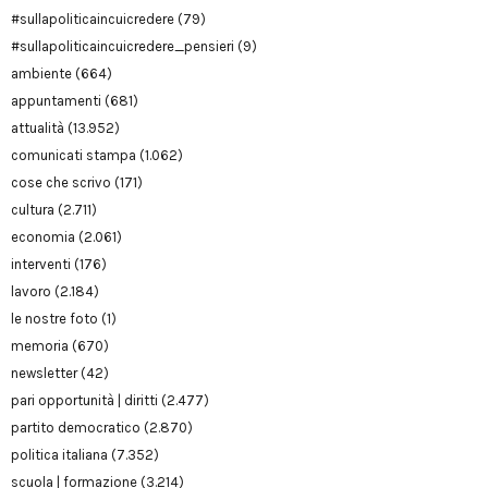
#sullapoliticaincuicredere
(79)
#sullapoliticaincuicredere_pensieri
(9)
ambiente
(664)
appuntamenti
(681)
attualità
(13.952)
comunicati stampa
(1.062)
cose che scrivo
(171)
cultura
(2.711)
economia
(2.061)
interventi
(176)
lavoro
(2.184)
le nostre foto
(1)
memoria
(670)
newsletter
(42)
pari opportunità | diritti
(2.477)
partito democratico
(2.870)
politica italiana
(7.352)
scuola | formazione
(3.214)