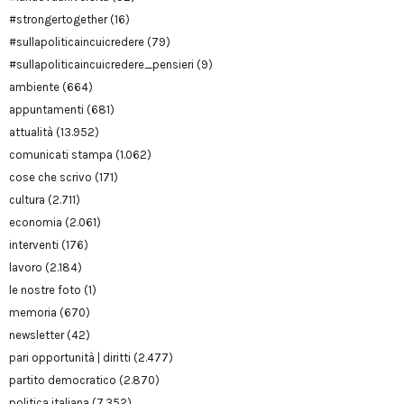
#strongertogether
(16)
#sullapoliticaincuicredere
(79)
#sullapoliticaincuicredere_pensieri
(9)
ambiente
(664)
appuntamenti
(681)
attualità
(13.952)
comunicati stampa
(1.062)
cose che scrivo
(171)
cultura
(2.711)
economia
(2.061)
interventi
(176)
lavoro
(2.184)
le nostre foto
(1)
memoria
(670)
newsletter
(42)
pari opportunità | diritti
(2.477)
partito democratico
(2.870)
politica italiana
(7.352)