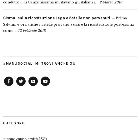
conduttori di Canzonissima invitavano gli italiani a...
2 Marzo 2018
Sisma, sulla ricostruzione Lega e 5stelle non pervenuti
Prima
Salvini, e ora anche i 5stelle provano a usare la ricostruzione post-sisma
come...
22 Febbraio 2018
#MANUSOCIAL: MI TROVI ANCHE QUI
Facebook
Twitter
YouTube
YouTube
Manu
PD
Modena
CATEGORIE
#lanuovauniversità
(52)