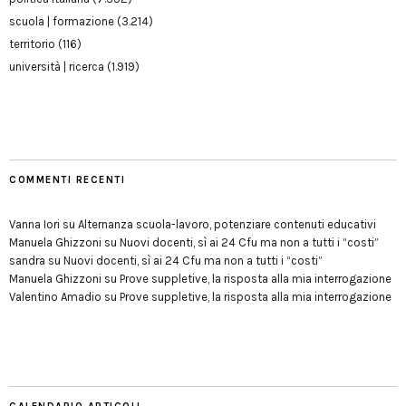
scuola | formazione
(3.214)
territorio
(116)
università | ricerca
(1.919)
COMMENTI RECENTI
Vanna Iori
su
Alternanza scuola-lavoro, potenziare contenuti educativi
Manuela Ghizzoni
su
Nuovi docenti, sì ai 24 Cfu ma non a tutti i “costi”
sandra
su
Nuovi docenti, sì ai 24 Cfu ma non a tutti i “costi”
Manuela Ghizzoni
su
Prove suppletive, la risposta alla mia interrogazione
Valentino Amadio
su
Prove suppletive, la risposta alla mia interrogazione