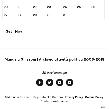
20
21
22
23
24
25
26
27
28
29
30
31
« Set
Nov »
Manuela Ghizzoni | Archivio attività politica 2006-2018
Mi trovi anche qui
Facebook
Twitter
YouTube
YouTube
Manu
PD
Modena
© Manuela Ghizzoni | Deputata alla Camera |
Privacy Policy
|
Cookie Policy
|
Contatta
webmaster