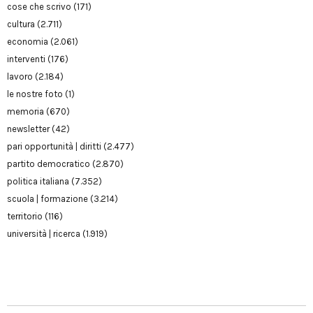
cose che scrivo
(171)
cultura
(2.711)
economia
(2.061)
interventi
(176)
lavoro
(2.184)
le nostre foto
(1)
memoria
(670)
newsletter
(42)
pari opportunità | diritti
(2.477)
partito democratico
(2.870)
politica italiana
(7.352)
scuola | formazione
(3.214)
territorio
(116)
università | ricerca
(1.919)