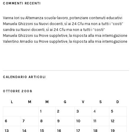
COMMENTI RECENTI
Vanna Iori
su
Alternanza scuola-lavoro, potenziare contenuti educativi
Manuela Ghizzoni
su
Nuovi docenti, sì ai 24 Cfu ma non a tutti i “costi”
sandra
su
Nuovi docenti, sì ai 24 Cfu ma non a tutti i “costi”
Manuela Ghizzoni
su
Prove suppletive, la risposta alla mia interrogazione
Valentino Amadio
su
Prove suppletive, la risposta alla mia interrogazione
CALENDARIO ARTICOLI
OTTOBRE 2008
L
M
M
G
V
S
D
1
2
3
4
5
6
7
8
9
10
11
12
13
14
15
16
17
18
19