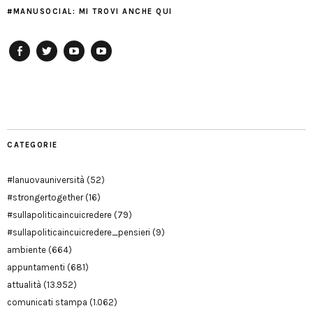
#MANUSOCIAL: MI TROVI ANCHE QUI
Facebook
Twitter
YouTube
YouTube
Manu
PD
Modena
CATEGORIE
#lanuovauniversità
(52)
#strongertogether
(16)
#sullapoliticaincuicredere
(79)
#sullapoliticaincuicredere_pensieri
(9)
ambiente
(664)
appuntamenti
(681)
attualità
(13.952)
comunicati stampa
(1.062)