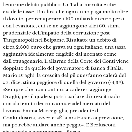
l’enorme debito pubblico. Un’Italia corrotta e che
evade le tasse. Un’altra che ogni anno paga molto oltre
il dovuto, per recuperare i 100 miliardi di euro persi
con l’evasione, cui se ne aggiungono altri 60, stima
prudenziale dell’impatto della corruzione post
Tangentopoli nel Belpaese. Risultato: un debito di
circa 2.800 euro che grava su ogni italiano, una tassa
aggiuntiva idealmente esigibile dal neonato come
dall’ottuagenario. L’allarme della Corte dei Conti viene
doppiato da quello del governatore di Banca d’Italia,
Mario Draghi: la crescita del pil quest’anno calerà del
5%, dice, stima peggiore di quella del governo (-4,3%).
«Sempre che non continui a cadere», aggiunge
Draghi, per il quale si potrà parlare di crescita solo
con «la tenuta dei consumi» e «del mercato del
lavoro». Emma Marcegaglia, presidente di
Confindustria, avverte: «È la nostra stessa previsione,
ma potrebbe andare anche peggio». E Berlusconi
riesce solo a commentare: «Serve …