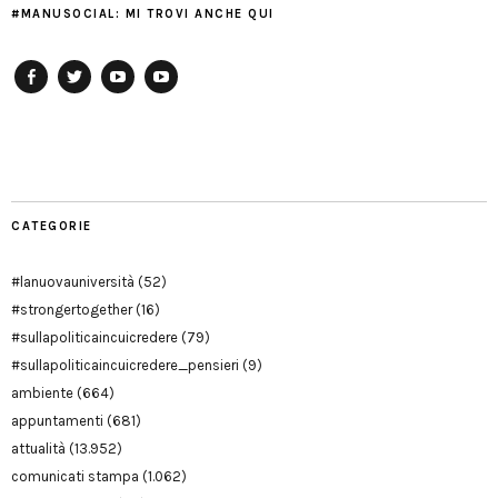
#MANUSOCIAL: MI TROVI ANCHE QUI
Facebook
Twitter
YouTube
YouTube
Manu
PD
Modena
CATEGORIE
#lanuovauniversità
(52)
#strongertogether
(16)
#sullapoliticaincuicredere
(79)
#sullapoliticaincuicredere_pensieri
(9)
ambiente
(664)
appuntamenti
(681)
attualità
(13.952)
comunicati stampa
(1.062)