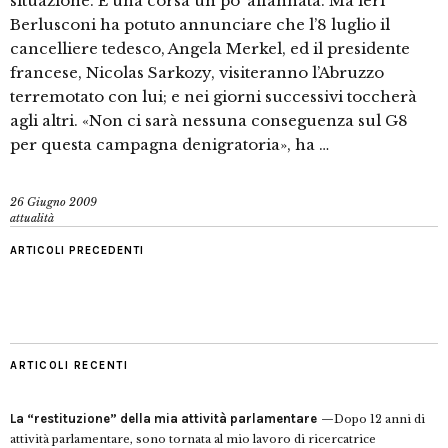
situazione. È una corsa un po’ affannata. Ma ieri
Berlusconi ha po­tuto annunciare che l’8 luglio il
cancelliere tedesco, Ange­la Merkel, ed il presidente
francese, Nicolas Sarkozy, visi­teranno l’Abruzzo
terremotato con lui; e nei giorni suc­cessivi toccherà
agli altri. «Non ci sarà nessuna conse­guenza sul G8
per questa campagna denigratoria», ha …
26 Giugno 2009
attualità
ARTICOLI PRECEDENTI
ARTICOLI RECENTI
La “restituzione” della mia attività parlamentare
Dopo 12 anni di
attività parlamentare, sono tornata al mio lavoro di ricercatrice