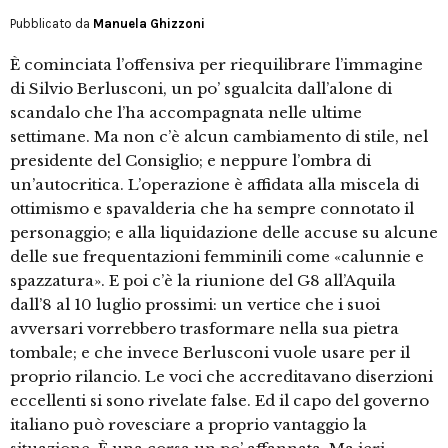
Pubblicato da
Manuela Ghizzoni
È cominciata l’offensiva per riequilibrare l’im­magine
di Silvio Berlusconi, un po’ sgualcita dall’alone di
scandalo che l’ha accompagna­ta nelle ultime
settimane. Ma non c’è alcun cambiamen­to di stile, nel
presidente del Consiglio; e neppure l’om­bra di
un’autocritica. L’operazione è affidata alla miscela di
ottimismo e spavalderia che ha sempre connotato il
personaggio; e alla liquidazione delle accuse su alcune
delle sue frequentazioni femminili come «calunnie e
spazzatura». E poi c’è la riunione del G8 all’Aquila
dall’8 al 10 luglio prossimi: un vertice che i suoi
avversari vor­rebbero trasformare nella sua pietra
tombale; e che inve­ce Berlusconi vuole usare per il
proprio rilancio. Le voci che accreditavano diserzioni
eccellenti si sono rivelate false. Ed il capo del governo
italiano può rovesciare a proprio vantaggio la