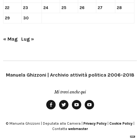
22
23
24
25
26
27
28
29
30
« Mag
Lug »
Manuela Ghizzoni | Archivio attività politica 2006-2018
Mi trovi anche qui
Facebook
Twitter
YouTube
YouTube
Manu
PD
Modena
© Manuela Ghizzoni | Deputata alla Camera |
Privacy Policy
|
Cookie Policy
|
Contatta
webmaster