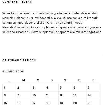
COMMENTI RECENTI
Vanna Iori
su
Alternanza scuola-lavoro, potenziare contenuti educativi
Manuela Ghizzoni
su
Nuovi docenti, sì ai 24 Cfu ma non a tutti i “costi”
sandra
su
Nuovi docenti, sì ai 24 Cfu ma non a tutti i “costi”
Manuela Ghizzoni
su
Prove suppletive, la risposta alla mia interrogazione
Valentino Amadio
su
Prove suppletive, la risposta alla mia interrogazione
CALENDARIO ARTICOLI
GIUGNO 2009
L
M
M
G
V
S
D
1
2
3
4
5
6
7
8
9
10
11
12
13
14
15
16
17
18
19
20
21