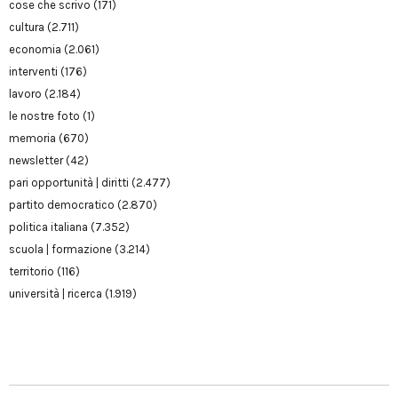
cose che scrivo
(171)
cultura
(2.711)
economia
(2.061)
interventi
(176)
lavoro
(2.184)
le nostre foto
(1)
memoria
(670)
newsletter
(42)
pari opportunità | diritti
(2.477)
partito democratico
(2.870)
politica italiana
(7.352)
scuola | formazione
(3.214)
territorio
(116)
università | ricerca
(1.919)