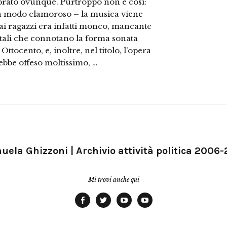
ebrato ovunque. Purtroppo non è così:
in modo clamoroso – la musica viene
o ai ragazzi era infatti monco, mancante
tali che connotano la forma sonata
Ottocento, e, inoltre, nel titolo, l’opera
ebbe offeso moltissimo, …
ela Ghizzoni | Archivio attività politica 2006
Mi trovi anche qui
Facebook
Twitter
YouTube
YouTube
Manu
PD