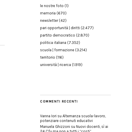
le nostre foto
(1)
memoria
(670)
newsletter
(42)
pari opportunità | diritti
(2.477)
partito democratico
(2.870)
politica italiana
(7.352)
scuola | formazione
(3.214)
territorio
(116)
università | ricerca
(1.919)
COMMENTI RECENTI
Vanna Iori
su
Alternanza scuola-lavoro,
potenziare contenuti educativi
Manuela Ghizzoni
su
Nuovi docenti, sì ai
24 Cfu ma non a tutti i “costi”