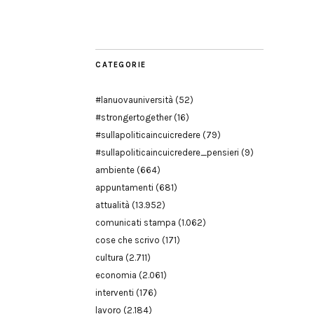
Modena
CATEGORIE
#lanuovauniversità
(52)
#strongertogether
(16)
#sullapoliticaincuicredere
(79)
#sullapoliticaincuicredere_pensieri
(9)
ambiente
(664)
appuntamenti
(681)
attualità
(13.952)
comunicati stampa
(1.062)
cose che scrivo
(171)
cultura
(2.711)
economia
(2.061)
interventi
(176)
lavoro
(2.184)