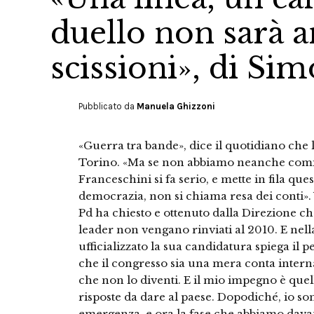
duello non sarà a
scissioni», di Si
Pubblicato da
Manuela Ghizzoni
«Guerra tra bande», dice il quotidiano che 
Torino. «Ma se non abbiamo neanche cominc
Franceschini si fa serio, e mette in fila qu
democrazia, non si chiama resa dei conti». 
Pd ha chiesto e ottenuto dalla Direzione c
leader non vengano rinviati al 2010. E nel
ufficializzato la sua candidatura spiega il p
che il congresso sia una mera conta intern
che non lo diventi. E il mio impegno è quell
risposte da dare al paese. Dopodiché, io so
emergenza, e ora la fase che abbiamo davant