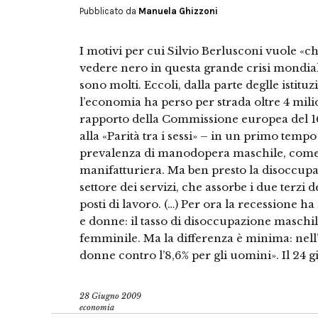
Pubblicato da
Manuela Ghizzoni
I motivi per cui Silvio Berlusconi vuole «c
vedere nero in questa grande crisi mondial
sono molti. Eccoli, dalla parte deglle istitu
l’economia ha perso per strada oltre 4 milio
rapporto della Commissione europea del 16
alla «Parità tra i sessi» – in un primo tempo
prevalenza di manodopera maschile, come la
manifatturiera. Ma ben presto la disoccupaz
settore dei servizi, che assorbe i due terzi 
posti di lavoro. (…) Per ora la recessione ha
e donne: il tasso di disoccupazione maschil
femminile. Ma la differenza è minima: nell’
donne contro l’8,6% per gli uomini». Il 24 g
28 Giugno 2009
economia