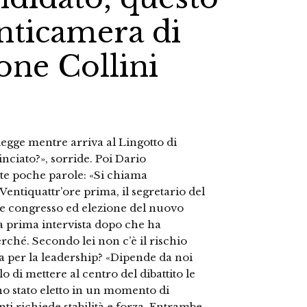
nticamera di
mone Collini
legge mentre arriva al Lingotto di
iato?», sorride. Poi Dario
este poche parole: «Si chiama
Ventiquattr’ore prima, il segretario del
he congresso ed elezione del nuovo
la prima intervista dopo che ha
erché. Secondo lei non c’è il rischio
a per la leadership? «Dipende da noi
o di mettere al centro del dibattito le
no stato eletto in un momento di
i richiede stabilità e forza. Entrambe,