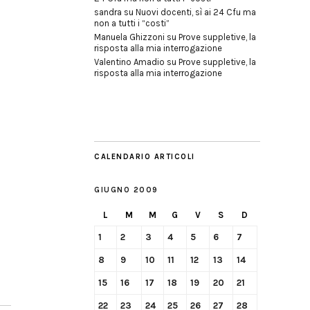
sandra
su
Nuovi docenti, sì ai 24 Cfu ma
non a tutti i “costi”
Manuela Ghizzoni
su
Prove suppletive, la
risposta alla mia interrogazione
Valentino Amadio
su
Prove suppletive, la
risposta alla mia interrogazione
CALENDARIO ARTICOLI
GIUGNO 2009
L
M
M
G
V
S
D
1
2
3
4
5
6
7
8
9
10
11
12
13
14
15
16
17
18
19
20
21
22
23
24
25
26
27
28