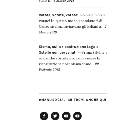
stato il...
8 Marzo 2018
Votate, votate, votate!
Votate, votate,
votate! In questo modo i conduttori di
Canzonissima invitavano gli italiani a...
2
Marzo 2018
Sisma, sulla ricostruzione Lega e
5stelle non pervenuti
Prima Salvini, e
ora anche i 5stelle provano a usare la
ricostruzione post-sisma come...
22
Febbraio 2018
#MANUSOCIAL: MI TROVI ANCHE QUI
Facebook
Twitter
YouTube
YouTube
Manu
PD