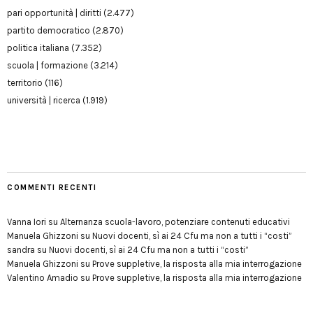
pari opportunità | diritti
(2.477)
partito democratico
(2.870)
politica italiana
(7.352)
scuola | formazione
(3.214)
territorio
(116)
università | ricerca
(1.919)
COMMENTI RECENTI
Vanna Iori
su
Alternanza scuola-lavoro, potenziare contenuti educativi
Manuela Ghizzoni
su
Nuovi docenti, sì ai 24 Cfu ma non a tutti i “costi”
sandra
su
Nuovi docenti, sì ai 24 Cfu ma non a tutti i “costi”
Manuela Ghizzoni
su
Prove suppletive, la risposta alla mia interrogazione
Valentino Amadio
su
Prove suppletive, la risposta alla mia interrogazione