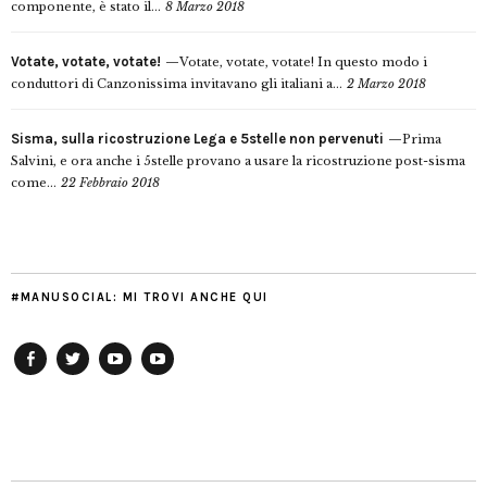
componente, è stato il...
8 Marzo 2018
Votate, votate, votate!
Votate, votate, votate! In questo modo i
conduttori di Canzonissima invitavano gli italiani a...
2 Marzo 2018
Sisma, sulla ricostruzione Lega e 5stelle non pervenuti
Prima
Salvini, e ora anche i 5stelle provano a usare la ricostruzione post-sisma
come...
22 Febbraio 2018
#MANUSOCIAL: MI TROVI ANCHE QUI
Facebook
Twitter
YouTube
YouTube
Manu
PD
Modena