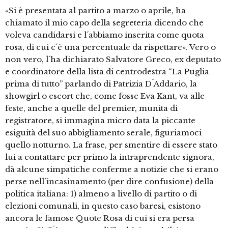
«Si è presentata al partito a marzo o aprile, ha
chiamato il mio capo della segreteria dicendo che
voleva candidarsi e l´abbiamo inserita come quota
rosa, di cui c´è una percentuale da rispettare». Vero o
non vero, l´ha dichiarato Salvatore Greco, ex deputato
e coordinatore della lista di centrodestra “La Puglia
prima di tutto” parlando di Patrizia D´Addario, la
showgirl o escort che, come fosse Eva Kant, va alle
feste, anche a quelle del premier, munita di
registratore, si immagina micro data la piccante
esiguità del suo abbigliamento serale, figuriamoci
quello notturno. La frase, per smentire di essere stato
lui a contattare per primo la intraprendente signora,
dà alcune simpatiche conferme a notizie che si erano
perse nell´incasinamento (per dire confusione) della
politica italiana: 1) almeno a livello di partito o di
elezioni comunali, in questo caso baresi, esistono
ancora le famose Quote Rosa di cui si era persa