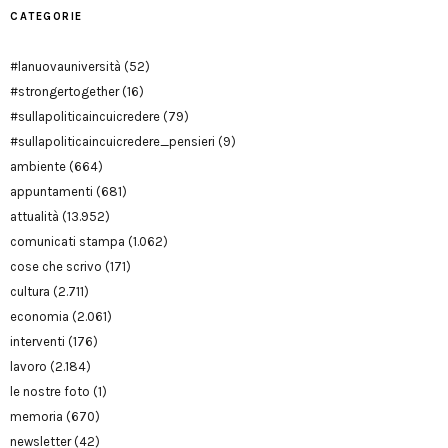
CATEGORIE
#lanuovauniversità
(52)
#strongertogether
(16)
#sullapoliticaincuicredere
(79)
#sullapoliticaincuicredere_pensieri
(9)
ambiente
(664)
appuntamenti
(681)
attualità
(13.952)
comunicati stampa
(1.062)
cose che scrivo
(171)
cultura
(2.711)
economia
(2.061)
interventi
(176)
lavoro
(2.184)
le nostre foto
(1)
memoria
(670)
newsletter
(42)