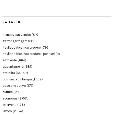
Modena
CATEGORIE
#lanuovauniversità
(52)
#strongertogether
(16)
#sullapoliticaincuicredere
(79)
#sullapoliticaincuicredere_pensieri
(9)
ambiente
(664)
appuntamenti
(681)
attualità
(13.952)
comunicati stampa
(1.062)
cose che scrivo
(171)
cultura
(2.711)
economia
(2.061)
interventi
(176)
lavoro
(2.184)