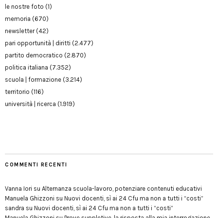
le nostre foto
(1)
memoria
(670)
newsletter
(42)
pari opportunità | diritti
(2.477)
partito democratico
(2.870)
politica italiana
(7.352)
scuola | formazione
(3.214)
territorio
(116)
università | ricerca
(1.919)
COMMENTI RECENTI
Vanna Iori
su
Alternanza scuola-lavoro, potenziare contenuti educativi
Manuela Ghizzoni
su
Nuovi docenti, sì ai 24 Cfu ma non a tutti i “costi”
sandra
su
Nuovi docenti, sì ai 24 Cfu ma non a tutti i “costi”
Manuela Ghizzoni
su
Prove suppletive, la risposta alla mia interrogazione