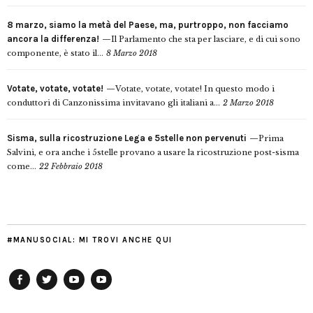
8 marzo, siamo la metà del Paese, ma, purtroppo, non facciamo
ancora la differenza!
Il Parlamento che sta per lasciare, e di cui sono
componente, è stato il...
8 Marzo 2018
Votate, votate, votate!
Votate, votate, votate! In questo modo i
conduttori di Canzonissima invitavano gli italiani a...
2 Marzo 2018
Sisma, sulla ricostruzione Lega e 5stelle non pervenuti
Prima
Salvini, e ora anche i 5stelle provano a usare la ricostruzione post-sisma
come...
22 Febbraio 2018
#MANUSOCIAL: MI TROVI ANCHE QUI
Facebook
Twitter
YouTube
YouTube
Manu
PD