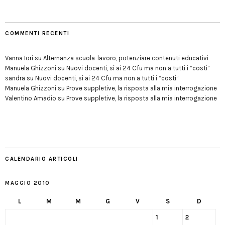
COMMENTI RECENTI
Vanna Iori
su
Alternanza scuola-lavoro, potenziare contenuti educativi
Manuela Ghizzoni
su
Nuovi docenti, sì ai 24 Cfu ma non a tutti i “costi”
sandra
su
Nuovi docenti, sì ai 24 Cfu ma non a tutti i “costi”
Manuela Ghizzoni
su
Prove suppletive, la risposta alla mia interrogazione
Valentino Amadio
su
Prove suppletive, la risposta alla mia interrogazione
CALENDARIO ARTICOLI
MAGGIO 2010
L
M
M
G
V
S
D
1
2