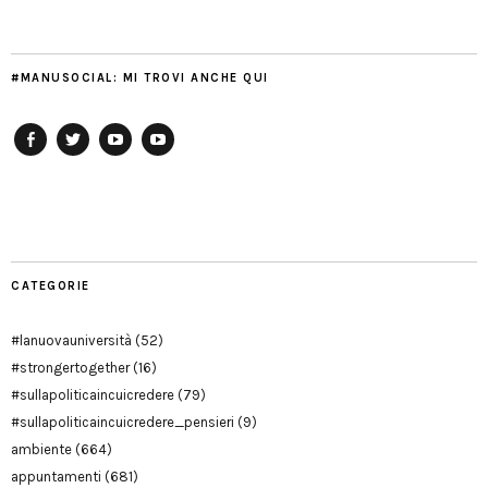
#MANUSOCIAL: MI TROVI ANCHE QUI
Facebook
Twitter
YouTube
YouTube
Manu
PD
Modena
CATEGORIE
#lanuovauniversità
(52)
#strongertogether
(16)
#sullapoliticaincuicredere
(79)
#sullapoliticaincuicredere_pensieri
(9)
ambiente
(664)
appuntamenti
(681)