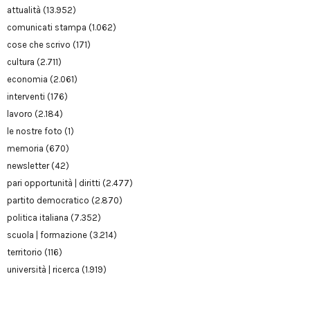
attualità
(13.952)
comunicati stampa
(1.062)
cose che scrivo
(171)
cultura
(2.711)
economia
(2.061)
interventi
(176)
lavoro
(2.184)
le nostre foto
(1)
memoria
(670)
newsletter
(42)
pari opportunità | diritti
(2.477)
partito democratico
(2.870)
politica italiana
(7.352)
scuola | formazione
(3.214)
territorio
(116)
università | ricerca
(1.919)