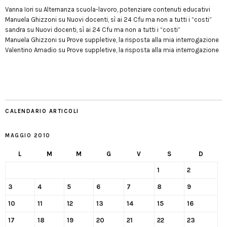
Vanna Iori
su
Alternanza scuola-lavoro, potenziare contenuti educativi
Manuela Ghizzoni
su
Nuovi docenti, sì ai 24 Cfu ma non a tutti i “costi”
sandra
su
Nuovi docenti, sì ai 24 Cfu ma non a tutti i “costi”
Manuela Ghizzoni
su
Prove suppletive, la risposta alla mia interrogazione
Valentino Amadio
su
Prove suppletive, la risposta alla mia interrogazione
CALENDARIO ARTICOLI
MAGGIO 2010
L
M
M
G
V
S
D
1
2
3
4
5
6
7
8
9
10
11
12
13
14
15
16
17
18
19
20
21
22
23