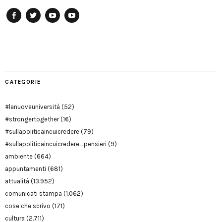
Facebook
Twitter
YouTube
YouTube
Manu
PD
Modena
CATEGORIE
#lanuovauniversità
(52)
#strongertogether
(16)
#sullapoliticaincuicredere
(79)
#sullapoliticaincuicredere_pensieri
(9)
ambiente
(664)
appuntamenti
(681)
attualità
(13.952)
comunicati stampa
(1.062)
cose che scrivo
(171)
cultura
(2.711)