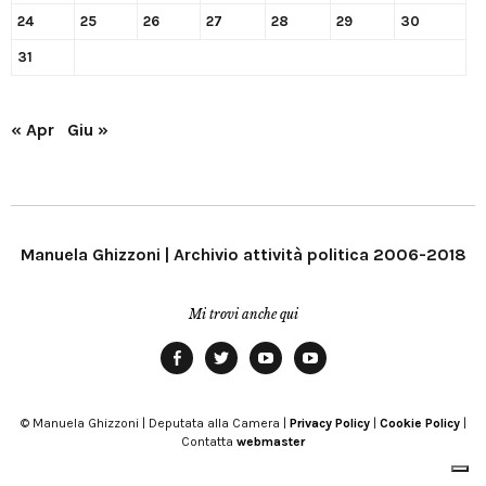
24
25
26
27
28
29
30
31
« Apr
Giu »
Manuela Ghizzoni | Archivio attività politica 2006-2018
Mi trovi anche qui
Facebook
Twitter
YouTube
YouTube
Manu
PD
Modena
© Manuela Ghizzoni | Deputata alla Camera |
Privacy Policy
|
Cookie Policy
|
Contatta
webmaster