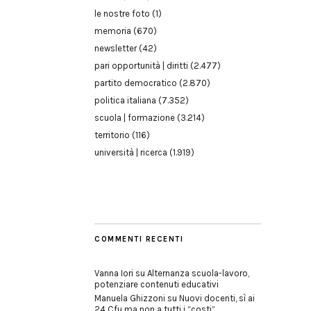
le nostre foto
(1)
memoria
(670)
newsletter
(42)
pari opportunità | diritti
(2.477)
partito democratico
(2.870)
politica italiana
(7.352)
scuola | formazione
(3.214)
territorio
(116)
università | ricerca
(1.919)
COMMENTI RECENTI
Vanna Iori
su
Alternanza scuola-lavoro,
potenziare contenuti educativi
Manuela Ghizzoni
su
Nuovi docenti, sì ai
24 Cfu ma non a tutti i “costi”