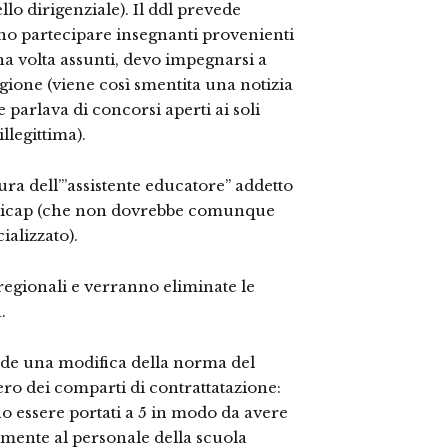
o dirigenziale). Il ddl prevede
ono partecipare insegnanti provenienti
a volta assunti, devo impegnarsi a
gione (viene così smentita una notizia
 parlava di concorsi aperti ai soli
llegittima).
ura dell’”assistente educatore” addetto
’handicap (che non dovrebbe comunque
ializzato).
regionali e verranno eliminate le
.
ede una modifica della norma del
ero dei comparti di contrattatazione:
o essere portati a 5 in modo da avere
mente al personale della scuola