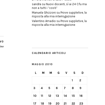
sandra
su
Nuovi docenti, sì ai 24 Cfu ma
non a tutti i “costi”
Manuela Ghizzoni
su
Prove suppletive, la
risposta alla mia interrogazione
Valentino Amadio
su
Prove suppletive, la
risposta alla mia interrogazione
IVO
sino
CALENDARIO ARTICOLI
MAGGIO 2010
L
M
M
G
V
S
D
1
2
3
4
5
6
7
8
9
10
11
12
13
14
15
16
17
18
19
20
21
22
23