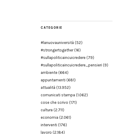
Modena
CATEGORIE
#lanuovauniversità
(52)
#strongertogether
(16)
#sullapoliticaincuicredere
(79)
#sullapoliticaincuicredere_pensieri
(9)
ambiente
(664)
appuntamenti
(681)
attualità
(13.952)
comunicati stampa
(1.062)
cose che scrivo
(171)
cultura
(2.711)
economia
(2.061)
interventi
(176)
lavoro
(2.184)