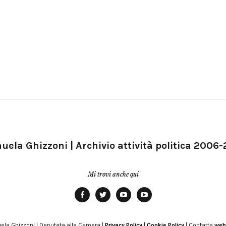
ela Ghizzoni | Archivio attività politica 2006
Mi trovi anche qui
Facebook
Twitter
YouTube
YouTube
Manu
PD
Modena
ela Ghizzoni | Deputata alla Camera |
Privacy Policy
|
Cookie Policy
| Contatta
web