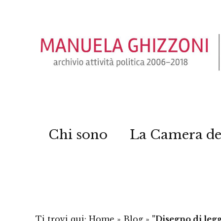
Chi sono
La Camera de
Ti trovi qui:
Home
»
Blog
»
"Disegno di legg