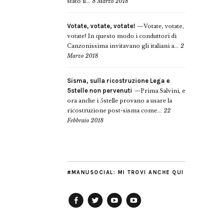
stato il...
8 Marzo 2018
Votate, votate, votate!
Votate, votate,
votate! In questo modo i conduttori di
Canzonissima invitavano gli italiani a...
2
Marzo 2018
Sisma, sulla ricostruzione Lega e
5stelle non pervenuti
Prima Salvini, e
ora anche i 5stelle provano a usare la
ricostruzione post-sisma come...
22
Febbraio 2018
#MANUSOCIAL: MI TROVI ANCHE QUI
Facebook
Twitter
YouTube
YouTube
Manu
PD