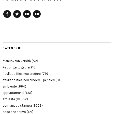
Facebook
Twitter
YouTube
YouTube
Manu
PD
Modena
CATEGORIE
#lanuovauniversità
(52)
#strongertogether
(16)
#sullapoliticaincuicredere
(79)
#sullapoliticaincuicredere_pensieri
(9)
ambiente
(664)
appuntamenti
(681)
attualità
(13.952)
comunicati stampa
(1.062)
cose che scrivo
(171)