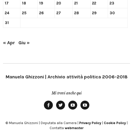
17
18
19
20
21
22
23
24
25
26
27
28
29
30
31
« Apr
Giu »
Manuela Ghizzoni | Archivio attività politica 2006-2018
Mi trovi anche qui
Facebook
Twitter
YouTube
YouTube
Manu
PD
Modena
© Manuela Ghizzoni | Deputata alla Camera |
Privacy Policy
|
Cookie Policy
|
Contatta
webmaster