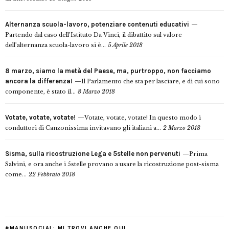
Alternanza scuola-lavoro, potenziare contenuti educativi
Partendo dal caso dell’Istituto Da Vinci, il dibattito sul valore
dell’alternanza scuola-lavoro si è...
5 Aprile 2018
8 marzo, siamo la metà del Paese, ma, purtroppo, non facciamo
ancora la differenza!
Il Parlamento che sta per lasciare, e di cui sono
componente, è stato il...
8 Marzo 2018
Votate, votate, votate!
Votate, votate, votate! In questo modo i
conduttori di Canzonissima invitavano gli italiani a...
2 Marzo 2018
Sisma, sulla ricostruzione Lega e 5stelle non pervenuti
Prima
Salvini, e ora anche i 5stelle provano a usare la ricostruzione post-sisma
come...
22 Febbraio 2018
#MANUSOCIAL: MI TROVI ANCHE QUI