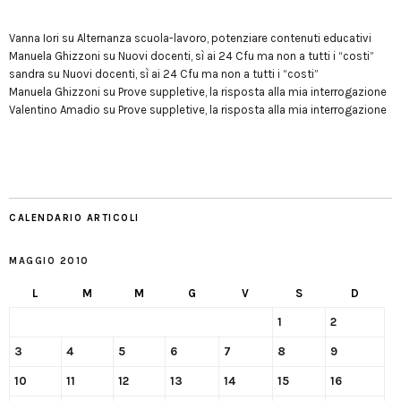
Vanna Iori
su
Alternanza scuola-lavoro, potenziare contenuti educativi
Manuela Ghizzoni
su
Nuovi docenti, sì ai 24 Cfu ma non a tutti i “costi”
sandra
su
Nuovi docenti, sì ai 24 Cfu ma non a tutti i “costi”
Manuela Ghizzoni
su
Prove suppletive, la risposta alla mia interrogazione
Valentino Amadio
su
Prove suppletive, la risposta alla mia interrogazione
CALENDARIO ARTICOLI
MAGGIO 2010
L
M
M
G
V
S
D
1
2
3
4
5
6
7
8
9
10
11
12
13
14
15
16