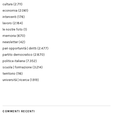
cultura
(2.711)
economia
(2.061)
interventi
(176)
lavoro
(2.184)
le nostre foto
(1)
memoria
(670)
newsletter
(42)
pari opportunità | diritti
(2.477)
partito democratico
(2.870)
politica italiana
(7.352)
scuola | formazione
(3.214)
territorio
(116)
università | ricerca
(1.919)
COMMENTI RECENTI