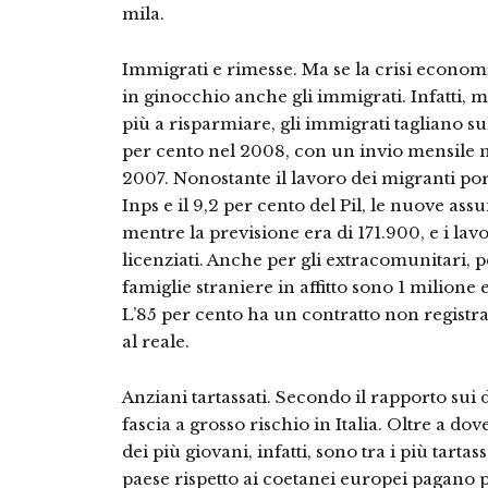
mila.
Immigrati e rimesse. Ma se la crisi economic
in ginocchio anche gli immigrati. Infatti, m
più a risparmiare, gli immigrati tagliano s
per cento nel 2008, con un invio mensile me
2007. Nonostante il lavoro dei migranti port
Inps e il 9,2 per cento del Pil, le nuove as
mentre la previsione era di 171.900, e i lavo
licenziati. Anche per gli extracomunitari, 
famiglie straniere in affitto sono 1 milione 
L’85 per cento ha un contratto non registra
al reale.
Anziani tartassati. Secondo il rapporto sui di
fascia a grosso rischio in Italia. Oltre a dov
dei più giovani, infatti, sono tra i più tarta
paese rispetto ai coetanei europei pagano p