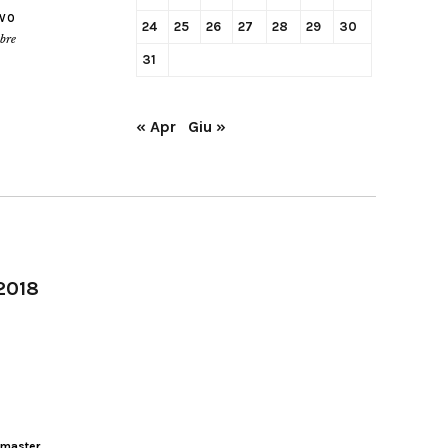
IVO
24
25
26
27
28
29
30
obre
31
« Apr
Giu »
-2018
master