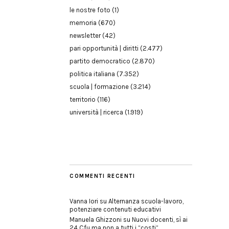
le nostre foto
(1)
memoria
(670)
newsletter
(42)
pari opportunità | diritti
(2.477)
partito democratico
(2.870)
politica italiana
(7.352)
scuola | formazione
(3.214)
territorio
(116)
università | ricerca
(1.919)
COMMENTI RECENTI
Vanna Iori
su
Alternanza scuola-lavoro,
potenziare contenuti educativi
Manuela Ghizzoni
su
Nuovi docenti, sì ai
24 Cfu ma non a tutti i “costi”