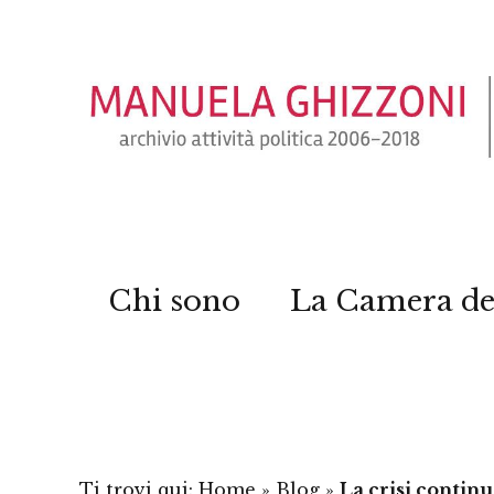
Chi sono
La Camera de
Ti trovi qui:
Home
»
Blog
»
La crisi continu