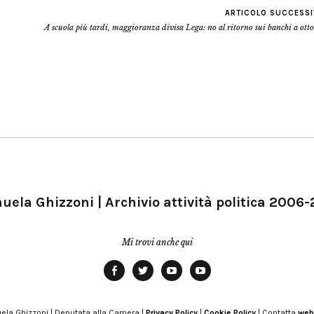
ARTICOLO SUCCESS
A scuola più tardi, maggioranza divisa Lega: no al ritorno sui banchi a ott
ela Ghizzoni | Archivio attività politica 2006
Mi trovi anche qui
Facebook
Twitter
YouTube
YouTube
Manu
PD
Modena
ela Ghizzoni | Deputata alla Camera |
Privacy Policy
|
Cookie Policy
| Contatta
web