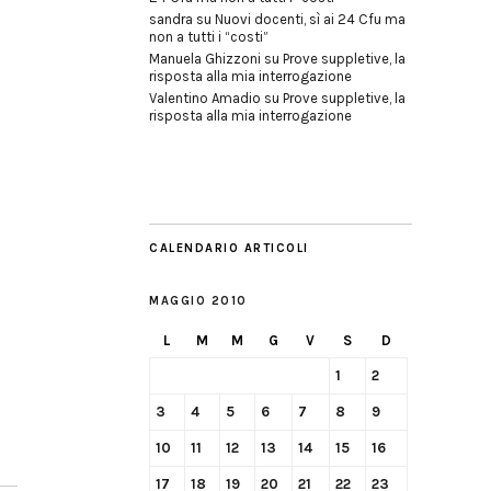
sandra
su
Nuovi docenti, sì ai 24 Cfu ma
non a tutti i “costi”
Manuela Ghizzoni
su
Prove suppletive, la
risposta alla mia interrogazione
Valentino Amadio
su
Prove suppletive, la
risposta alla mia interrogazione
CALENDARIO ARTICOLI
MAGGIO 2010
L
M
M
G
V
S
D
1
2
3
4
5
6
7
8
9
10
11
12
13
14
15
16
17
18
19
20
21
22
23