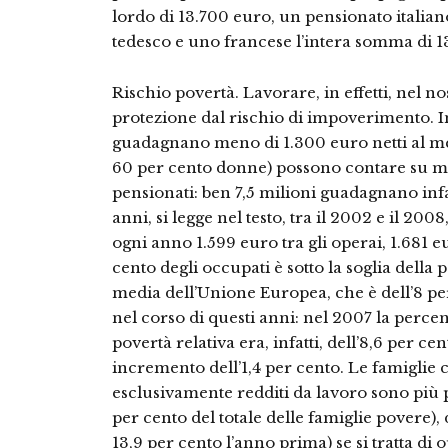
lordo di 13.700 euro, un pensionato italiano
tedesco e uno francese l’intera somma di 1
Rischio povertà. Lavorare, in effetti, nel 
protezione dal rischio di impoverimento. In 
guadagnano meno di 1.300 euro netti al mese,
60 per cento donne) possono contare su me
pensionati: ben 7,5 milioni guadagnano inf
anni, si legge nel testo, tra il 2002 e il 200
ogni anno 1.599 euro tra gli operai, 1.681 eu
cento degli occupati è sotto la soglia della 
media dell’Unione Europea, che è dell’8 per
nel corso di questi anni: nel 2007 la percent
povertà relativa era, infatti, dell’8,6 per c
incremento dell’1,4 per cento. Le famiglie
esclusivamente redditi da lavoro sono più p
per cento del totale delle famiglie povere), d
13,9 per cento l’anno prima) se si tratta di 