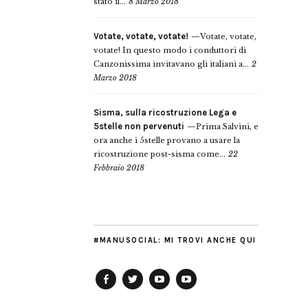
stato il...
8 Marzo 2018
Votate, votate, votate!
Votate, votate,
votate! In questo modo i conduttori di
Canzonissima invitavano gli italiani a...
2
Marzo 2018
Sisma, sulla ricostruzione Lega e
5stelle non pervenuti
Prima Salvini, e
ora anche i 5stelle provano a usare la
ricostruzione post-sisma come...
22
Febbraio 2018
#MANUSOCIAL: MI TROVI ANCHE QUI
Facebook
Twitter
YouTube
YouTube
Manu
PD