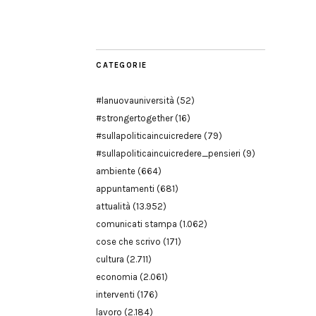
Modena
CATEGORIE
#lanuovauniversità
(52)
#strongertogether
(16)
#sullapoliticaincuicredere
(79)
#sullapoliticaincuicredere_pensieri
(9)
ambiente
(664)
appuntamenti
(681)
attualità
(13.952)
comunicati stampa
(1.062)
cose che scrivo
(171)
cultura
(2.711)
economia
(2.061)
interventi
(176)
lavoro
(2.184)