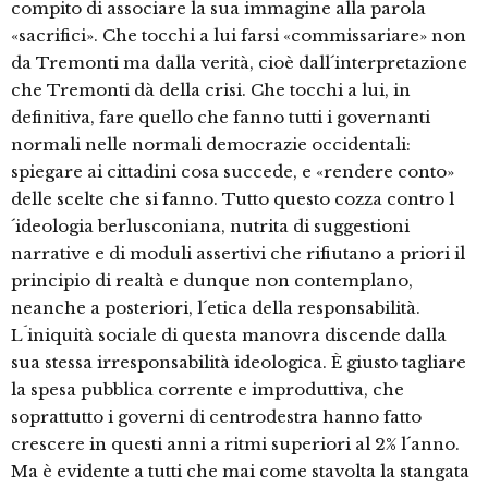
compito di associare la sua immagine alla parola
«sacrifici». Che tocchi a lui farsi «commissariare» non
da Tremonti ma dalla verità, cioè dall´interpretazione
che Tremonti dà della crisi. Che tocchi a lui, in
definitiva, fare quello che fanno tutti i governanti
normali nelle normali democrazie occidentali:
spiegare ai cittadini cosa succede, e «rendere conto»
delle scelte che si fanno. Tutto questo cozza contro l
´ideologia berlusconiana, nutrita di suggestioni
narrative e di moduli assertivi che rifiutano a priori il
principio di realtà e dunque non contemplano,
neanche a posteriori, l´etica della responsabilità.
L´iniquità sociale di questa manovra discende dalla
sua stessa irresponsabilità ideologica. È giusto tagliare
la spesa pubblica corrente e improduttiva, che
soprattutto i governi di centrodestra hanno fatto
crescere in questi anni a ritmi superiori al 2% l´anno.
Ma è evidente a tutti che mai come stavolta la stangata