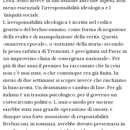
Letta. Sono invece in discussione altri due aspetti, non
meno essenziali: l´irresponsabilità ideologica e l
´iniquità sociale.
L´irresponsabilità ideologica è iscritta nel codice
genetico del berlusconismo, come forma di negazione
della realtà e di manipolazione della verità. Questa
«manovra epocale», o «tornante della storia» secondo
la prosa enfatica di Tremonti, è precipitata sul Paese in
un improvviso clima di «emergenza nazionale». Per
più di due anni il premier ha raccontato che la crisi
non c´è mai stata, o che comunque era già finita. In
meno di due settimane si scopre invece che rischiamo
la bancarotta. Un drammatico cambio di fase. Per gli
italiani è un trauma psicologico, per il governo un
cortocircuito politico. L´unico modo per uscirne
sarebbe stata una grande operazione di onestà, e
dunque una forte assunzione di responsabilità.
Berlusconi, in sostanza, avrebbe dovuto presentarsi in