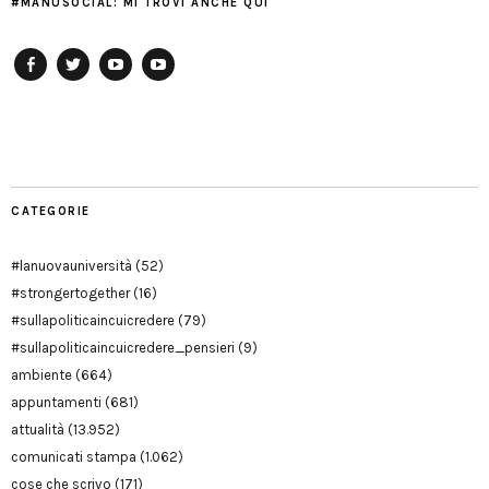
#MANUSOCIAL: MI TROVI ANCHE QUI
Facebook
Twitter
YouTube
YouTube
Manu
PD
Modena
CATEGORIE
#lanuovauniversità
(52)
#strongertogether
(16)
#sullapoliticaincuicredere
(79)
#sullapoliticaincuicredere_pensieri
(9)
ambiente
(664)
appuntamenti
(681)
attualità
(13.952)
comunicati stampa
(1.062)
cose che scrivo
(171)