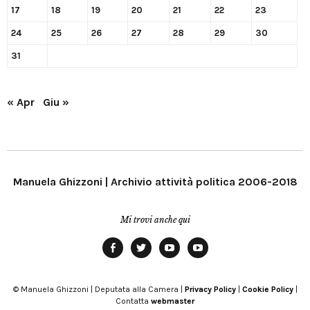
17
18
19
20
21
22
23
24
25
26
27
28
29
30
31
« Apr
Giu »
Manuela Ghizzoni | Archivio attività politica 2006-2018
Mi trovi anche qui
Facebook
Twitter
YouTube
YouTube
Manu
PD
Modena
© Manuela Ghizzoni | Deputata alla Camera |
Privacy Policy
|
Cookie Policy
|
Contatta
webmaster