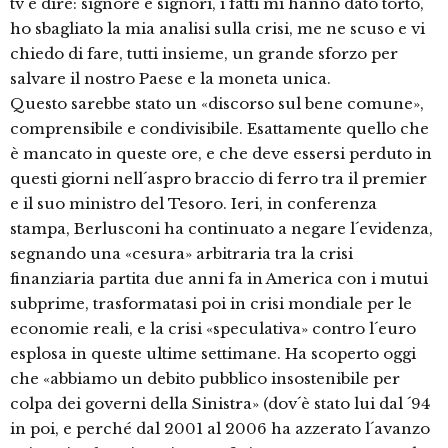
tv e dire: signore e signori, i fatti mi hanno dato torto,
ho sbagliato la mia analisi sulla crisi, me ne scuso e vi
chiedo di fare, tutti insieme, un grande sforzo per
salvare il nostro Paese e la moneta unica.
Questo sarebbe stato un «discorso sul bene comune»,
comprensibile e condivisibile. Esattamente quello che
è mancato in queste ore, e che deve essersi perduto in
questi giorni nell´aspro braccio di ferro tra il premier
e il suo ministro del Tesoro. Ieri, in conferenza
stampa, Berlusconi ha continuato a negare l´evidenza,
segnando una «cesura» arbitraria tra la crisi
finanziaria partita due anni fa in America con i mutui
subprime, trasformatasi poi in crisi mondiale per le
economie reali, e la crisi «speculativa» contro l´euro
esplosa in queste ultime settimane. Ha scoperto oggi
che «abbiamo un debito pubblico insostenibile per
colpa dei governi della Sinistra» (dov´è stato lui dal ´94
in poi, e perché dal 2001 al 2006 ha azzerato l´avanzo