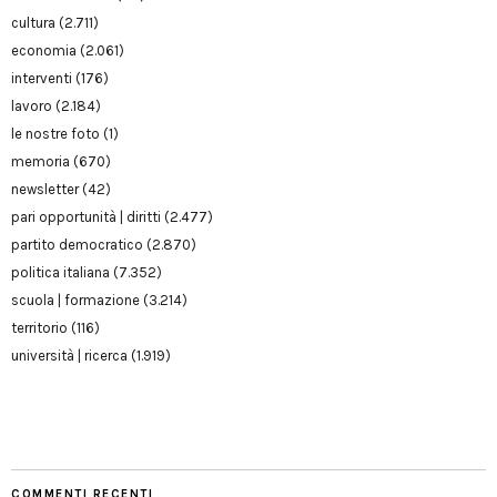
cultura
(2.711)
economia
(2.061)
interventi
(176)
lavoro
(2.184)
le nostre foto
(1)
memoria
(670)
newsletter
(42)
pari opportunità | diritti
(2.477)
partito democratico
(2.870)
politica italiana
(7.352)
scuola | formazione
(3.214)
territorio
(116)
università | ricerca
(1.919)
COMMENTI RECENTI