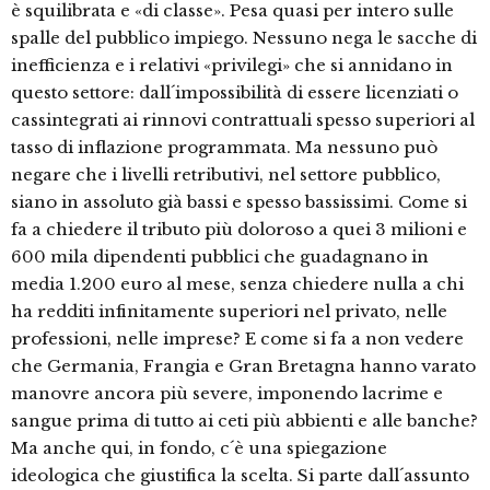
è squilibrata e «di classe». Pesa quasi per intero sulle
spalle del pubblico impiego. Nessuno nega le sacche di
inefficienza e i relativi «privilegi» che si annidano in
questo settore: dall´impossibilità di essere licenziati o
cassintegrati ai rinnovi contrattuali spesso superiori al
tasso di inflazione programmata. Ma nessuno può
negare che i livelli retributivi, nel settore pubblico,
siano in assoluto già bassi e spesso bassissimi. Come si
fa a chiedere il tributo più doloroso a quei 3 milioni e
600 mila dipendenti pubblici che guadagnano in
media 1.200 euro al mese, senza chiedere nulla a chi
ha redditi infinitamente superiori nel privato, nelle
professioni, nelle imprese? E come si fa a non vedere
che Germania, Frangia e Gran Bretagna hanno varato
manovre ancora più severe, imponendo lacrime e
sangue prima di tutto ai ceti più abbienti e alle banche?
Ma anche qui, in fondo, c´è una spiegazione
ideologica che giustifica la scelta. Si parte dall´assunto