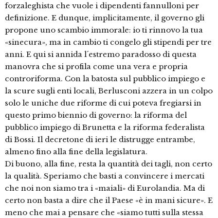
forzaleghista che vuole i dipendenti fannulloni per
definizione. E dunque, implicitamente, il governo gli
propone uno scambio immorale: io ti rinnovo la tua
«sinecura», ma in cambio ti congelo gli stipendi per tre
anni. E qui si annida l´estremo paradosso di questa
manovra che si profila come una vera e propria
controriforma. Con la batosta sul pubblico impiego e
la scure sugli enti locali, Berlusconi azzera in un colpo
solo le uniche due riforme di cui poteva fregiarsi in
questo primo biennio di governo: la riforma del
pubblico impiego di Brunetta e la riforma federalista
di Bossi. Il decretone di ieri le distrugge entrambe,
almeno fino alla fine della legislatura.
Di buono, alla fine, resta la quantità dei tagli, non certo
la qualità. Speriamo che basti a convincere i mercati
che noi non siamo tra i «maiali» di Eurolandia. Ma di
certo non basta a dire che il Paese «è in mani sicure». E
meno che mai a pensare che «siamo tutti sulla stessa