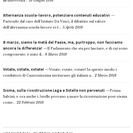
all’università...
18 Giugno 2018
Alternanza scuola-lavoro, potenziare contenuti educativi
Partendo dal caso dell’Istituto Da Vinci, il dibattito sul valore
dell’alternanza scuola-lavoro si è...
5 Aprile 2018
8 marzo, siamo la metà del Paese, ma, purtroppo, non facciamo
ancora la differenza!
Il Parlamento che sta per lasciare, e di cui sono
componente, è stato il...
8 Marzo 2018
Votate, votate, votate!
Votate, votate, votate! In questo modo i
conduttori di Canzonissima invitavano gli italiani a...
2 Marzo 2018
Sisma, sulla ricostruzione Lega e 5stelle non pervenuti
Prima
Salvini, e ora anche i 5stelle provano a usare la ricostruzione post-sisma
come...
22 Febbraio 2018