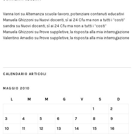
Vanna Iori
su
Alternanza scuola-lavoro, potenziare contenuti educativi
Manuela Ghizzoni
su
Nuovi docenti, sì ai 24 Cfu ma non a tutti i “costi”
sandra
su
Nuovi docenti, sì ai 24 Cfu ma non a tutti i “costi”
Manuela Ghizzoni
su
Prove suppletive, la risposta alla mia interrogazione
Valentino Amadio
su
Prove suppletive, la risposta alla mia interrogazione
CALENDARIO ARTICOLI
MAGGIO 2010
L
M
M
G
V
S
D
1
2
3
4
5
6
7
8
9
10
11
12
13
14
15
16