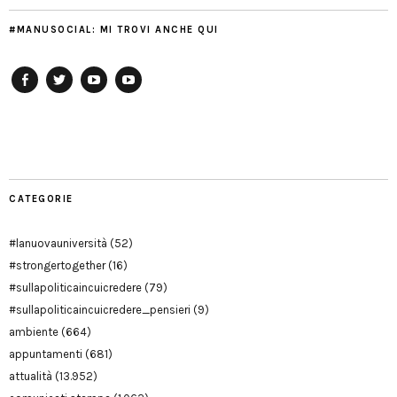
#MANUSOCIAL: MI TROVI ANCHE QUI
Facebook
Twitter
YouTube
YouTube
Manu
PD
Modena
CATEGORIE
#lanuovauniversità
(52)
#strongertogether
(16)
#sullapoliticaincuicredere
(79)
#sullapoliticaincuicredere_pensieri
(9)
ambiente
(664)
appuntamenti
(681)
attualità
(13.952)