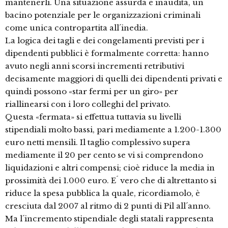
mantenerli. Una situazione assurda e inaudita, un
bacino potenziale per le organizzazioni criminali
come unica contropartita all´inedia.
La logica dei tagli e dei congelamenti previsti per i
dipendenti pubblici è formalmente corretta: hanno
avuto negli anni scorsi incrementi retributivi
decisamente maggiori di quelli dei dipendenti privati e
quindi possono «star fermi per un giro» per
riallinearsi con i loro colleghi del privato.
Questa «fermata» si effettua tuttavia su livelli
stipendiali molto bassi, pari mediamente a 1.200-1.300
euro netti mensili. Il taglio complessivo supera
mediamente il 20 per cento se vi si comprendono
liquidazioni e altri compensi; cioè riduce la media in
prossimità dei 1.000 euro. E´ vero che di altrettanto si
riduce la spesa pubblica la quale, ricordiamolo, è
cresciuta dal 2007 al ritmo di 2 punti di Pil all´anno.
Ma l´incremento stipendiale degli statali rappresenta