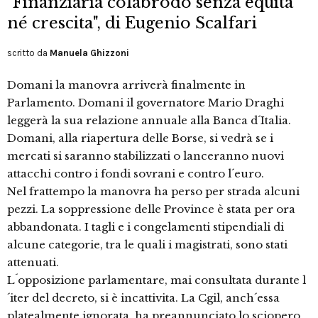
"Finanziaria colabrodo senza equità
né crescita", di Eugenio Scalfari
scritto da
Manuela Ghizzoni
Domani la manovra arriverà finalmente in
Parlamento. Domani il governatore Mario Draghi
leggerà la sua relazione annuale alla Banca d´Italia.
Domani, alla riapertura delle Borse, si vedrà se i
mercati si saranno stabilizzati o lanceranno nuovi
attacchi contro i fondi sovrani e contro l´euro.
Nel frattempo la manovra ha perso per strada alcuni
pezzi. La soppressione delle Province è stata per ora
abbandonata. I tagli e i congelamenti stipendiali di
alcune categorie, tra le quali i magistrati, sono stati
attenuati.
L´opposizione parlamentare, mai consultata durante l
´iter del decreto, si è incattivita. La Cgil, anch´essa
platealmente ignorata, ha preannunciato lo sciopero