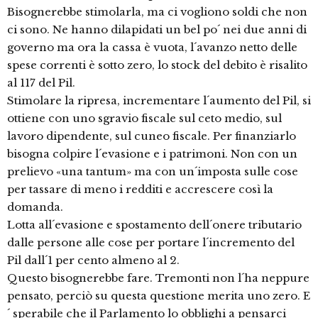
Bisognerebbe stimolarla, ma ci vogliono soldi che non
ci sono. Ne hanno dilapidati un bel po´ nei due anni di
governo ma ora la cassa è vuota, l´avanzo netto delle
spese correnti è sotto zero, lo stock del debito è risalito
al 117 del Pil.
Stimolare la ripresa, incrementare l´aumento del Pil, si
ottiene con uno sgravio fiscale sul ceto medio, sul
lavoro dipendente, sul cuneo fiscale. Per finanziarlo
bisogna colpire l´evasione e i patrimoni. Non con un
prelievo «una tantum» ma con un´imposta sulle cose
per tassare di meno i redditi e accrescere così la
domanda.
Lotta all´evasione e spostamento dell´onere tributario
dalle persone alle cose per portare l´incremento del
Pil dall´1 per cento almeno al 2.
Questo bisognerebbe fare. Tremonti non l´ha neppure
pensato, perciò su questa questione merita uno zero. E
´ sperabile che il Parlamento lo obblighi a pensarci