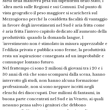
Metà della manovra pesa sui dipendenti dello Stato, l
´altra metà sulle Regioni e sui Comuni. Dal punto di
vista geografico il peso maggiore si scaricherà sul
Mezzogiorno perché la cosiddetta fiscalità di vantaggio
in favore degli investimenti nel Sud è aria fritta come
è aria fritta l´intero capitolo dedicato all´aumento della
produttività: quando la domanda langue, l
´investimento non è stimolato in misura apprezzabile e
l´edilizia privata e pubblica sono ferme, la produttività
resta un´aspirazione consegnata ad un improbabile e
comunque lontano futuro.
Nel frattempo ci sono 2 milioni di giovani tra i 20 e i
30 anni di età che sono scomparsi dalla scena, hanno
interrotto gli studi, non hanno alcuna formazione
professionale, non si sono neppure iscritti negli
elenchi dei disoccupati. Due milioni di fantasmi, in
buona parte concentrati nel Sud e in Veneto, ai quali
nessuno pensa salvo i genitori che debbono