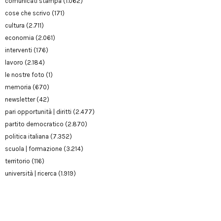
comunicati stampa
(1.062)
cose che scrivo
(171)
cultura
(2.711)
economia
(2.061)
interventi
(176)
lavoro
(2.184)
le nostre foto
(1)
memoria
(670)
newsletter
(42)
pari opportunità | diritti
(2.477)
partito democratico
(2.870)
politica italiana
(7.352)
scuola | formazione
(3.214)
territorio
(116)
università | ricerca
(1.919)