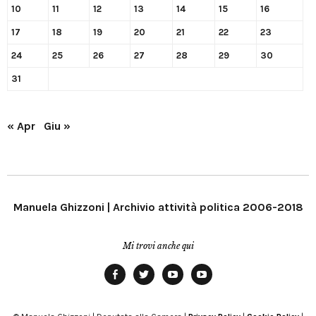
10
11
12
13
14
15
16
17
18
19
20
21
22
23
24
25
26
27
28
29
30
31
« Apr
Giu »
Manuela Ghizzoni | Archivio attività politica 2006-2018
Mi trovi anche qui
Facebook
Twitter
YouTube
YouTube
Manu
PD
Modena