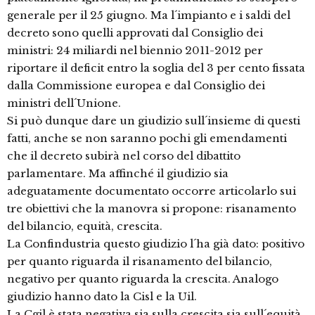
generale per il 25 giugno. Ma l´impianto e i saldi del
decreto sono quelli approvati dal Consiglio dei
ministri: 24 miliardi nel biennio 2011-2012 per
riportare il deficit entro la soglia del 3 per cento fissata
dalla Commissione europea e dal Consiglio dei
ministri dell´Unione.
Si può dunque dare un giudizio sull´insieme di questi
fatti, anche se non saranno pochi gli emendamenti
che il decreto subirà nel corso del dibattito
parlamentare. Ma affinché il giudizio sia
adeguatamente documentato occorre articolarlo sui
tre obiettivi che la manovra si propone: risanamento
del bilancio, equità, crescita.
La Confindustria questo giudizio l´ha già dato: positivo
per quanto riguarda il risanamento del bilancio,
negativo per quanto riguarda la crescita. Analogo
giudizio hanno dato la Cisl e la Uil.
La Cgil è stata negativa sia sulla crescita sia sull´equità.