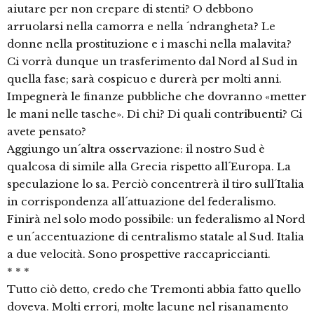
aiutare per non crepare di stenti? O debbono
arruolarsi nella camorra e nella ´ndrangheta? Le
donne nella prostituzione e i maschi nella malavita?
Ci vorrà dunque un trasferimento dal Nord al Sud in
quella fase; sarà cospicuo e durerà per molti anni.
Impegnerà le finanze pubbliche che dovranno «metter
le mani nelle tasche». Di chi? Di quali contribuenti? Ci
avete pensato?
Aggiungo un´altra osservazione: il nostro Sud è
qualcosa di simile alla Grecia rispetto all´Europa. La
speculazione lo sa. Perciò concentrerà il tiro sull´Italia
in corrispondenza all´attuazione del federalismo.
Finirà nel solo modo possibile: un federalismo al Nord
e un´accentuazione di centralismo statale al Sud. Italia
a due velocità. Sono prospettive raccapriccianti.
* * *
Tutto ciò detto, credo che Tremonti abbia fatto quello
doveva. Molti errori, molte lacune nel risanamento