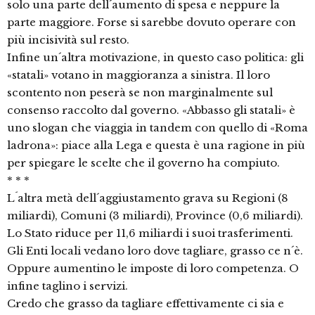
solo una parte dell´aumento di spesa e neppure la
parte maggiore. Forse si sarebbe dovuto operare con
più incisività sul resto.
Infine un´altra motivazione, in questo caso politica: gli
«statali» votano in maggioranza a sinistra. Il loro
scontento non peserà se non marginalmente sul
consenso raccolto dal governo. «Abbasso gli statali» è
uno slogan che viaggia in tandem con quello di «Roma
ladrona»: piace alla Lega e questa è una ragione in più
per spiegare le scelte che il governo ha compiuto.
* * *
L´altra metà dell´aggiustamento grava su Regioni (8
miliardi), Comuni (3 miliardi), Province (0,6 miliardi).
Lo Stato riduce per 11,6 miliardi i suoi trasferimenti.
Gli Enti locali vedano loro dove tagliare, grasso ce n´è.
Oppure aumentino le imposte di loro competenza. O
infine taglino i servizi.
Credo che grasso da tagliare effettivamente ci sia e