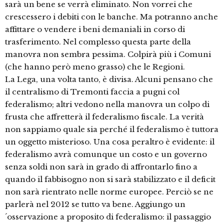
sarà un bene se verrà eliminato. Non vorrei che
crescessero i debiti con le banche. Ma potranno anche
affittare o vendere i beni demaniali in corso di
trasferimento. Nel complesso questa parte della
manovra non sembra pessima. Colpirà più i Comuni
(che hanno però meno grasso) che le Regioni.
La Lega, una volta tanto, è divisa. Alcuni pensano che
il centralismo di Tremonti faccia a pugni col
federalismo; altri vedono nella manovra un colpo di
frusta che affretterà il federalismo fiscale. La verità
non sappiamo quale sia perché il federalismo è tuttora
un oggetto misterioso. Una cosa peraltro è evidente: il
federalismo avrà comunque un costo e un governo
senza soldi non sarà in grado di affrontarlo fino a
quando il fabbisogno non si sarà stabilizzato e il deficit
non sarà rientrato nelle norme europee. Perciò se ne
parlerà nel 2012 se tutto va bene. Aggiungo un
´osservazione a proposito di federalismo: il passaggio