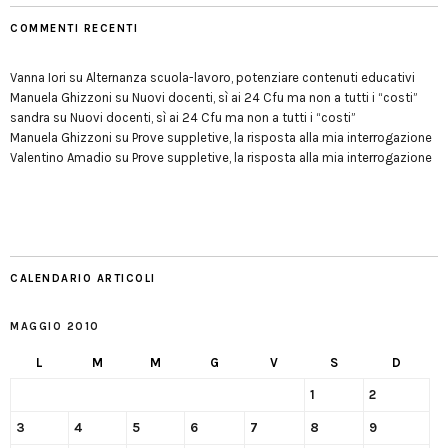
COMMENTI RECENTI
Vanna Iori
su
Alternanza scuola-lavoro, potenziare contenuti educativi
Manuela Ghizzoni
su
Nuovi docenti, sì ai 24 Cfu ma non a tutti i “costi”
sandra
su
Nuovi docenti, sì ai 24 Cfu ma non a tutti i “costi”
Manuela Ghizzoni
su
Prove suppletive, la risposta alla mia interrogazione
Valentino Amadio
su
Prove suppletive, la risposta alla mia interrogazione
CALENDARIO ARTICOLI
MAGGIO 2010
L
M
M
G
V
S
D
1
2
3
4
5
6
7
8
9