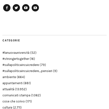
Facebook
Twitter
YouTube
YouTube
Manu
PD
Modena
CATEGORIE
#lanuovauniversità
(52)
#strongertogether
(16)
#sullapoliticaincuicredere
(79)
#sullapoliticaincuicredere_pensieri
(9)
ambiente
(664)
appuntamenti
(681)
attualità
(13.952)
comunicati stampa
(1.062)
cose che scrivo
(171)
cultura
(2.711)