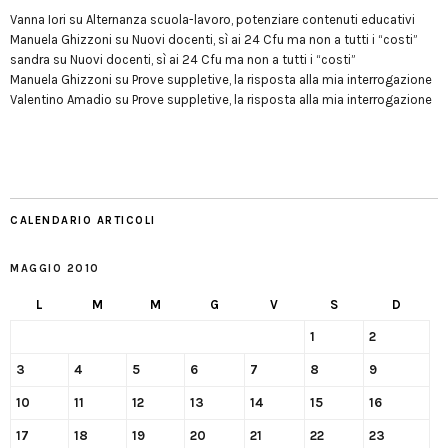
Vanna Iori
su
Alternanza scuola-lavoro, potenziare contenuti educativi
Manuela Ghizzoni
su
Nuovi docenti, sì ai 24 Cfu ma non a tutti i “costi”
sandra
su
Nuovi docenti, sì ai 24 Cfu ma non a tutti i “costi”
Manuela Ghizzoni
su
Prove suppletive, la risposta alla mia interrogazione
Valentino Amadio
su
Prove suppletive, la risposta alla mia interrogazione
CALENDARIO ARTICOLI
MAGGIO 2010
L
M
M
G
V
S
D
1
2
3
4
5
6
7
8
9
10
11
12
13
14
15
16
17
18
19
20
21
22
23