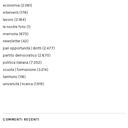
economia
(2.061)
interventi
(176)
lavoro
(2.184)
le nostre foto
(1)
memoria
(670)
newsletter
(42)
pari opportunità | diritti
(2.477)
partito democratico
(2.870)
politica italiana
(7.352)
scuola | formazione
(3.214)
territorio
(116)
università | ricerca
(1.919)
COMMENTI RECENTI