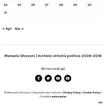
24
25
26
27
28
29
30
31
« Apr
Giu »
Manuela Ghizzoni | Archivio attività politica 2006-2018
Mi trovi anche qui
Facebook
Twitter
YouTube
YouTube
Manu
PD
Modena
© Manuela Ghizzoni | Deputata alla Camera |
Privacy Policy
|
Cookie Policy
|
Contatta
webmaster