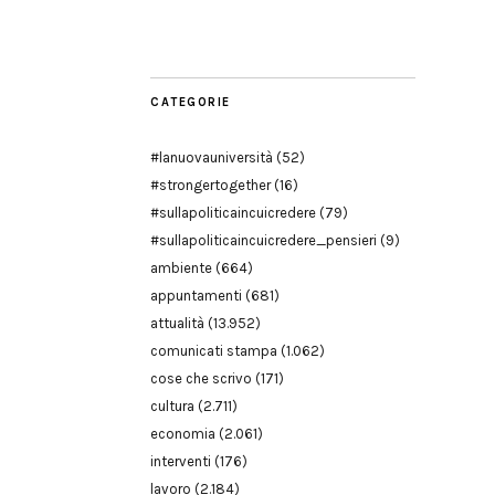
Modena
CATEGORIE
#lanuovauniversità
(52)
#strongertogether
(16)
#sullapoliticaincuicredere
(79)
#sullapoliticaincuicredere_pensieri
(9)
ambiente
(664)
appuntamenti
(681)
attualità
(13.952)
comunicati stampa
(1.062)
cose che scrivo
(171)
cultura
(2.711)
economia
(2.061)
interventi
(176)
lavoro
(2.184)