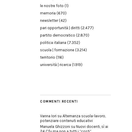
le nostre foto
(1)
memoria
(670)
newsletter
(42)
pari opportunità | diritti
(2.477)
partito democratico
(2.870)
politica italiana
(7.352)
scuola | formazione
(3.214)
territorio
(116)
università | ricerca
(1.919)
COMMENTI RECENTI
Vanna Iori
su
Alternanza scuola-lavoro,
potenziare contenuti educativi
Manuela Ghizzoni
su
Nuovi docenti, sì ai
24 Cfu ma non a tutti i “costi”