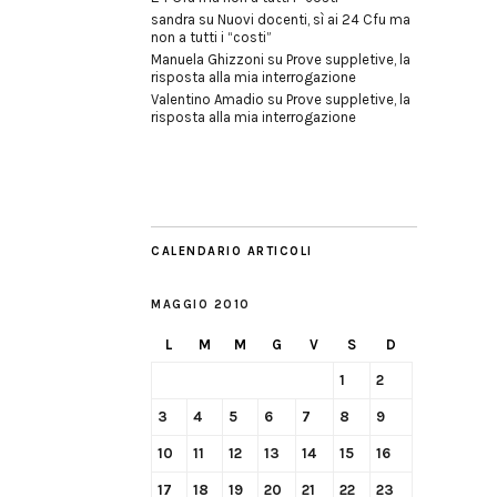
sandra
su
Nuovi docenti, sì ai 24 Cfu ma
non a tutti i “costi”
Manuela Ghizzoni
su
Prove suppletive, la
risposta alla mia interrogazione
Valentino Amadio
su
Prove suppletive, la
risposta alla mia interrogazione
CALENDARIO ARTICOLI
MAGGIO 2010
L
M
M
G
V
S
D
1
2
3
4
5
6
7
8
9
10
11
12
13
14
15
16
17
18
19
20
21
22
23