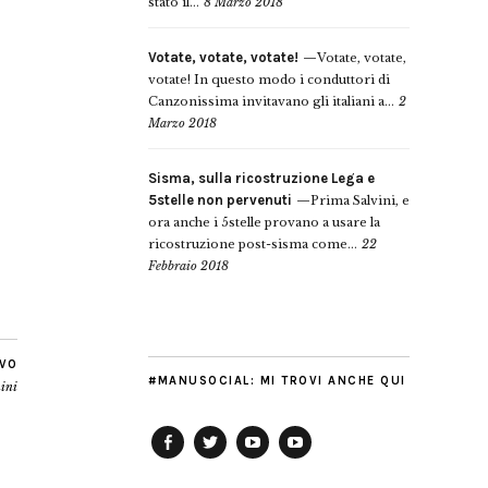
stato il...
8 Marzo 2018
Votate, votate, votate!
Votate, votate,
votate! In questo modo i conduttori di
Canzonissima invitavano gli italiani a...
2
Marzo 2018
Sisma, sulla ricostruzione Lega e
5stelle non pervenuti
Prima Salvini, e
ora anche i 5stelle provano a usare la
ricostruzione post-sisma come...
22
Febbraio 2018
IVO
#MANUSOCIAL: MI TROVI ANCHE QUI
nini
Facebook
Twitter
YouTube
YouTube
Manu
PD