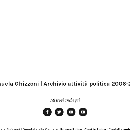
ela Ghizzoni | Archivio attività politica 2006
Mi trovi anche qui
Facebook
Twitter
YouTube
YouTube
Manu
PD
Modena
ela Ghizzoni | Deputata alla Camera |
Privacy Policy
|
Cookie Policy
| Contatta
web