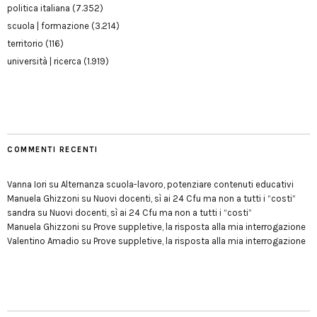
politica italiana
(7.352)
scuola | formazione
(3.214)
territorio
(116)
università | ricerca
(1.919)
COMMENTI RECENTI
Vanna Iori
su
Alternanza scuola-lavoro, potenziare contenuti educativi
Manuela Ghizzoni
su
Nuovi docenti, sì ai 24 Cfu ma non a tutti i “costi”
sandra
su
Nuovi docenti, sì ai 24 Cfu ma non a tutti i “costi”
Manuela Ghizzoni
su
Prove suppletive, la risposta alla mia interrogazione
Valentino Amadio
su
Prove suppletive, la risposta alla mia interrogazione