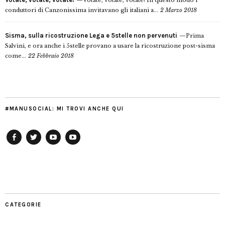
Votate, votate, votate! In questo modo i
conduttori di Canzonissima invitavano gli italiani a...
2 Marzo 2018
Sisma, sulla ricostruzione Lega e 5stelle non pervenuti
Prima
Salvini, e ora anche i 5stelle provano a usare la ricostruzione post-sisma
come...
22 Febbraio 2018
#MANUSOCIAL: MI TROVI ANCHE QUI
Facebook
Twitter
YouTube
YouTube
Manu
PD
Modena
CATEGORIE