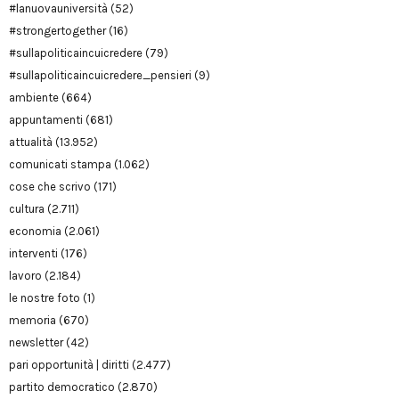
#lanuovauniversità
(52)
#strongertogether
(16)
#sullapoliticaincuicredere
(79)
#sullapoliticaincuicredere_pensieri
(9)
ambiente
(664)
appuntamenti
(681)
attualità
(13.952)
comunicati stampa
(1.062)
cose che scrivo
(171)
cultura
(2.711)
economia
(2.061)
interventi
(176)
lavoro
(2.184)
le nostre foto
(1)
memoria
(670)
newsletter
(42)
pari opportunità | diritti
(2.477)
partito democratico
(2.870)