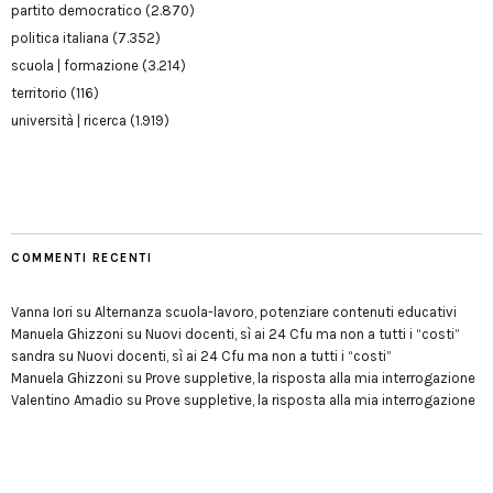
partito democratico
(2.870)
politica italiana
(7.352)
scuola | formazione
(3.214)
territorio
(116)
università | ricerca
(1.919)
COMMENTI RECENTI
Vanna Iori
su
Alternanza scuola-lavoro, potenziare contenuti educativi
Manuela Ghizzoni
su
Nuovi docenti, sì ai 24 Cfu ma non a tutti i “costi”
sandra
su
Nuovi docenti, sì ai 24 Cfu ma non a tutti i “costi”
Manuela Ghizzoni
su
Prove suppletive, la risposta alla mia interrogazione
Valentino Amadio
su
Prove suppletive, la risposta alla mia interrogazione