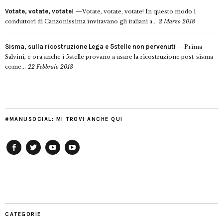
Votate, votate, votate!
Votate, votate, votate! In questo modo i
conduttori di Canzonissima invitavano gli italiani a...
2 Marzo 2018
Sisma, sulla ricostruzione Lega e 5stelle non pervenuti
Prima
Salvini, e ora anche i 5stelle provano a usare la ricostruzione post-sisma
come...
22 Febbraio 2018
#MANUSOCIAL: MI TROVI ANCHE QUI
Facebook
Twitter
YouTube
YouTube
Manu
PD
Modena
CATEGORIE