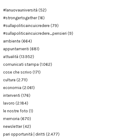
#lanuovauniversità
(52)
#strongertogether
(16)
#sullapoliticaincuicredere
(79)
#sullapoliticaincuicredere_pensieri
(9)
ambiente
(664)
appuntamenti
(681)
attualità
(13.952)
comunicati stampa
(1.062)
cose che scrivo
(171)
cultura
(2.711)
economia
(2.061)
interventi
(176)
lavoro
(2.184)
le nostre foto
(1)
memoria
(670)
newsletter
(42)
pari opportunità | diritti
(2.477)