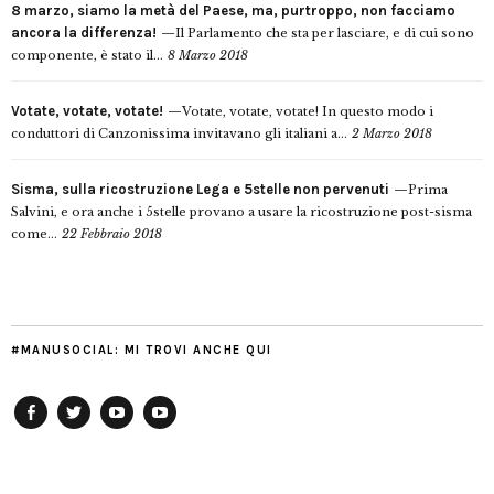
8 marzo, siamo la metà del Paese, ma, purtroppo, non facciamo
ancora la differenza!
Il Parlamento che sta per lasciare, e di cui sono
componente, è stato il...
8 Marzo 2018
Votate, votate, votate!
Votate, votate, votate! In questo modo i
conduttori di Canzonissima invitavano gli italiani a...
2 Marzo 2018
Sisma, sulla ricostruzione Lega e 5stelle non pervenuti
Prima
Salvini, e ora anche i 5stelle provano a usare la ricostruzione post-sisma
come...
22 Febbraio 2018
#MANUSOCIAL: MI TROVI ANCHE QUI
Facebook
Twitter
YouTube
YouTube
Manu
PD
Modena