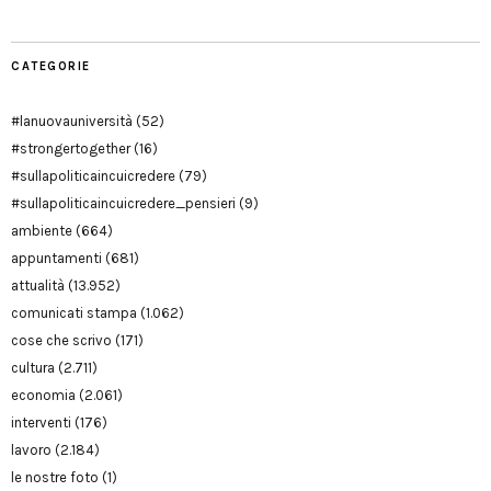
CATEGORIE
#lanuovauniversità
(52)
#strongertogether
(16)
#sullapoliticaincuicredere
(79)
#sullapoliticaincuicredere_pensieri
(9)
ambiente
(664)
appuntamenti
(681)
attualità
(13.952)
comunicati stampa
(1.062)
cose che scrivo
(171)
cultura
(2.711)
economia
(2.061)
interventi
(176)
lavoro
(2.184)
le nostre foto
(1)