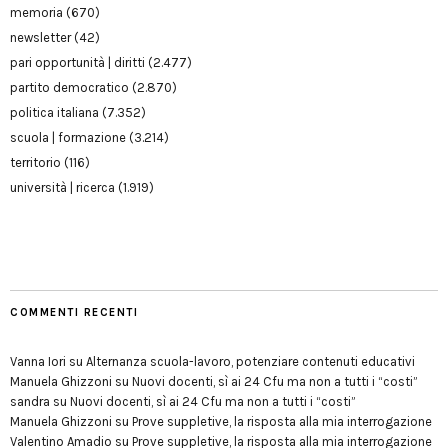
memoria
(670)
newsletter
(42)
pari opportunità | diritti
(2.477)
partito democratico
(2.870)
politica italiana
(7.352)
scuola | formazione
(3.214)
territorio
(116)
università | ricerca
(1.919)
COMMENTI RECENTI
Vanna Iori
su
Alternanza scuola-lavoro, potenziare contenuti educativi
Manuela Ghizzoni
su
Nuovi docenti, sì ai 24 Cfu ma non a tutti i “costi”
sandra
su
Nuovi docenti, sì ai 24 Cfu ma non a tutti i “costi”
Manuela Ghizzoni
su
Prove suppletive, la risposta alla mia interrogazione
Valentino Amadio
su
Prove suppletive, la risposta alla mia interrogazione