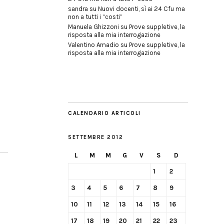
sandra
su
Nuovi docenti, sì ai 24 Cfu ma
non a tutti i “costi”
Manuela Ghizzoni
su
Prove suppletive, la
risposta alla mia interrogazione
Valentino Amadio
su
Prove suppletive, la
risposta alla mia interrogazione
CALENDARIO ARTICOLI
SETTEMBRE 2012
L
M
M
G
V
S
D
1
2
3
4
5
6
7
8
9
10
11
12
13
14
15
16
17
18
19
20
21
22
23