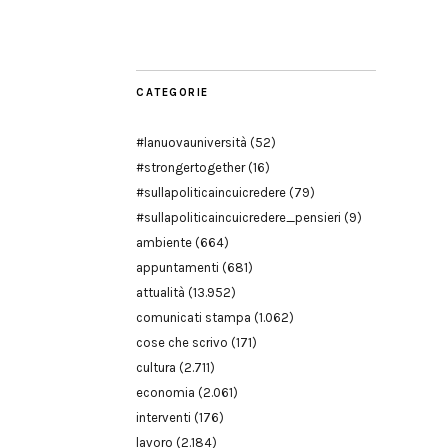
Modena
CATEGORIE
#lanuovauniversità
(52)
#strongertogether
(16)
#sullapoliticaincuicredere
(79)
#sullapoliticaincuicredere_pensieri
(9)
ambiente
(664)
appuntamenti
(681)
attualità
(13.952)
comunicati stampa
(1.062)
cose che scrivo
(171)
cultura
(2.711)
economia
(2.061)
interventi
(176)
lavoro
(2.184)