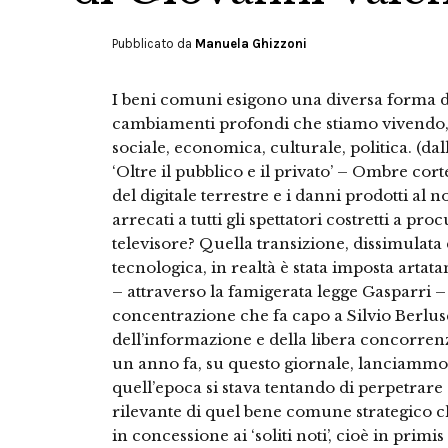
Pubblicato da
Manuela Ghizzoni
I beni comuni esigono una diversa forma di
cambiamenti profondi che stiamo vivendo,
sociale, economica, culturale, politica. (da
‘Oltre il pubblico e il privato’ – Ombre cort
del digitale terrestre e i danni prodotti al no
arrecati a tutti gli spettatori costretti a pr
televisore? Quella transizione, dissimulata d
tecnologica, in realtà è stata imposta arta
– attraverso la famigerata legge Gasparri –
concentrazione che fa capo a Silvio Berlus
dell’informazione e della libera concorrenz
un anno fa, su questo giornale, lanciammo l
quell’epoca si stava tentando di perpetrare
rilevante di quel bene comune strategico che
in concessione ai ‘soliti noti’, cioè in primis 