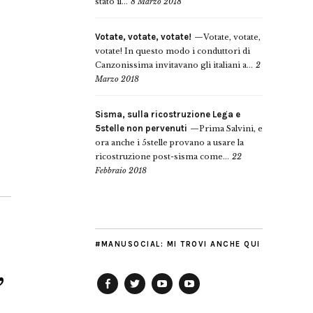
stato il...
8 Marzo 2018
Votate, votate, votate!
Votate, votate,
votate! In questo modo i conduttori di
Canzonissima invitavano gli italiani a...
2
Marzo 2018
Sisma, sulla ricostruzione Lega e
5stelle non pervenuti
Prima Salvini, e
ora anche i 5stelle provano a usare la
ricostruzione post-sisma come...
22
Febbraio 2018
#MANUSOCIAL: MI TROVI ANCHE QUI
,
Facebook
Twitter
YouTube
YouTube
Manu
PD