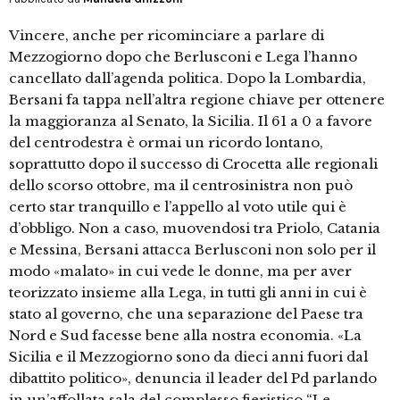
Vincere, anche per ricominciare a parlare di
Mezzogiorno dopo che Berlusconi e Lega l’hanno
cancellato dall’agenda politica. Dopo la Lombardia,
Bersani fa tappa nell’altra regione chiave per ottenere
la maggioranza al Senato, la Sicilia. Il 61 a 0 a favore
del centrodestra è ormai un ricordo lontano,
soprattutto dopo il successo di Crocetta alle regionali
dello scorso ottobre, ma il centrosinistra non può
certo star tranquillo e l’appello al voto utile qui è
d’obbligo. Non a caso, muovendosi tra Priolo, Catania
e Messina, Bersani attacca Berlusconi non solo per il
modo «malato» in cui vede le donne, ma per aver
teorizzato insieme alla Lega, in tutti gli anni in cui è
stato al governo, che una separazione del Paese tra
Nord e Sud facesse bene alla nostra economia. «La
Sicilia e il Mezzogiorno sono da dieci anni fuori dal
dibattito politico», denuncia il leader del Pd parlando
in un’affollata sala del complesso fieristico “Le