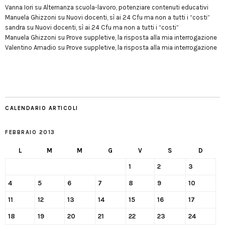
Vanna Iori
su
Alternanza scuola-lavoro, potenziare contenuti educativi
Manuela Ghizzoni
su
Nuovi docenti, sì ai 24 Cfu ma non a tutti i “costi”
sandra
su
Nuovi docenti, sì ai 24 Cfu ma non a tutti i “costi”
Manuela Ghizzoni
su
Prove suppletive, la risposta alla mia interrogazione
Valentino Amadio
su
Prove suppletive, la risposta alla mia interrogazione
CALENDARIO ARTICOLI
FEBBRAIO 2013
L
M
M
G
V
S
D
1
2
3
4
5
6
7
8
9
10
11
12
13
14
15
16
17
18
19
20
21
22
23
24