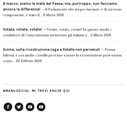
8 marzo, siamo la metà del Paese, ma, purtroppo, non facciamo
ancora la differenza!
Il Parlamento che sta per lasciare, e di cui sono
componente, è stato il...
8 Marzo 2018
Votate, votate, votate!
Votate, votate, votate! In questo modo i
conduttori di Canzonissima invitavano gli italiani a...
2 Marzo 2018
Sisma, sulla ricostruzione Lega e 5stelle non pervenuti
Prima
Salvini, e ora anche i 5stelle provano a usare la ricostruzione post-sisma
come...
22 Febbraio 2018
#MANUSOCIAL: MI TROVI ANCHE QUI
Facebook
Twitter
YouTube
YouTube
Manu
PD
Modena