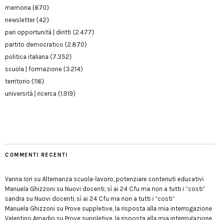
memoria
(670)
newsletter
(42)
pari opportunità | diritti
(2.477)
partito democratico
(2.870)
politica italiana
(7.352)
scuola | formazione
(3.214)
territorio
(116)
università | ricerca
(1.919)
COMMENTI RECENTI
Vanna Iori
su
Alternanza scuola-lavoro, potenziare contenuti educativi
Manuela Ghizzoni
su
Nuovi docenti, sì ai 24 Cfu ma non a tutti i “costi”
sandra
su
Nuovi docenti, sì ai 24 Cfu ma non a tutti i “costi”
Manuela Ghizzoni
su
Prove suppletive, la risposta alla mia interrogazione
Valentino Amadio
su
Prove suppletive, la risposta alla mia interrogazione