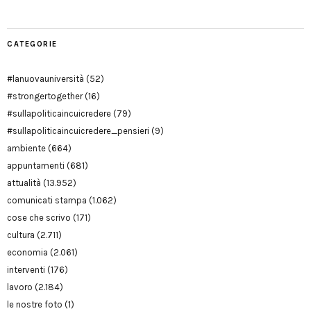
CATEGORIE
#lanuovauniversità
(52)
#strongertogether
(16)
#sullapoliticaincuicredere
(79)
#sullapoliticaincuicredere_pensieri
(9)
ambiente
(664)
appuntamenti
(681)
attualità
(13.952)
comunicati stampa
(1.062)
cose che scrivo
(171)
cultura
(2.711)
economia
(2.061)
interventi
(176)
lavoro
(2.184)
le nostre foto
(1)