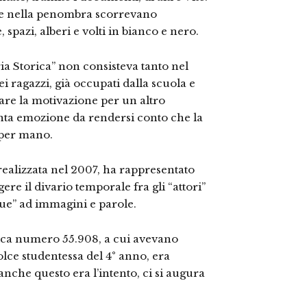
re nella penombra scorrevano
pazi, alberi e volti in bianco e nero.
ia Storica” non consisteva tanto nel
i ragazzi, già occupati dalla scuola e
are la motivazione per un altro
anta emozione da rendersi conto che la
 per mano.
realizzata nel 2007, ha rappresentato
re il divario temporale fra gli “attori”
gue” ad immagini e parole.
itica numero 55.908, a cui avevano
dolce studentessa del 4° anno, era
nche questo era l’intento, ci si augura