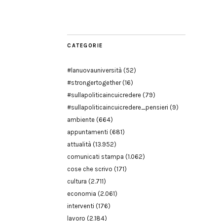
Modena
CATEGORIE
#lanuovauniversità
(52)
#strongertogether
(16)
#sullapoliticaincuicredere
(79)
#sullapoliticaincuicredere_pensieri
(9)
ambiente
(664)
appuntamenti
(681)
attualità
(13.952)
comunicati stampa
(1.062)
cose che scrivo
(171)
cultura
(2.711)
economia
(2.061)
interventi
(176)
lavoro
(2.184)