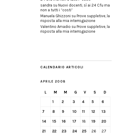
sandra
su
Nuovi docenti, sì ai 24 Cfu ma
non a tutti i “costi”
Manuela Ghizzoni
su
Prove suppletive, la
risposta alla mia interrogazione
Valentino Amadio
su
Prove suppletive, la
risposta alla mia interrogazione
CALENDARIO ARTICOLI
APRILE 2008
L
M
M
G
V
S
D
1
2
3
4
5
6
7
8
9
10
11
12
13
14
15
16
17
18
19
20
21
22
23
24
25
26
27