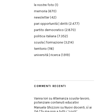
le nostre foto
(1)
memoria
(670)
newsletter
(42)
pari opportunità | diritti
(2.477)
partito democratico
(2.870)
politica italiana
(7.352)
scuola | formazione
(3.214)
territorio
(116)
università | ricerca
(1.919)
COMMENTI RECENTI
Vanna Iori
su
Alternanza scuola-lavoro,
potenziare contenuti educativi
Manuela Ghizzoni
su
Nuovi docenti, sì ai
24 Cfu ma non a tutti i “costi”