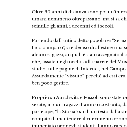
Oltre 60 anni di distanza sono poi un’intera
umani nemmeno oltrepassano, ma si sa che
scintille gli anni, i decenni ed i secoli.
Partendo dall’antico detto popolare: “Se as
faccio imparo”, si è deciso di allestire una 
alcuni ragazzi, ai quali è stato assegnato il
che, fissate negli occhi sulla parete del Mus
studio, sulle pagine di Internet, nel Campo d
Assurdamente “vissuto”, perché ad essi era 
ben poco gestire.
Proprio su Auschwitz e Fossoli sono state o
serate, in cui i ragazzi hanno ricostruito, 
partecipe, “la Storia”: su di un testo dalla s
compito di mantenere il riferimento cronol
immediato per degli studenti, hanno raccont