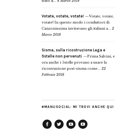
stato il...
8 Marzo 2018
Votate, votate, votate!
Votate, votate,
votate! In questo modo i conduttori di
Canzonissima invitavano gli italiani a...
2
Marzo 2018
Sisma, sulla ricostruzione Lega e
5stelle non pervenuti
Prima Salvini, e
ora anche i 5stelle provano a usare la
ricostruzione post-sisma come...
22
Febbraio 2018
#MANUSOCIAL: MI TROVI ANCHE QUI
Facebook
Twitter
YouTube
YouTube
Manu
PD