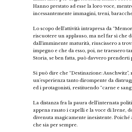
Hanno prestato ad esse la loro voce, ment
incessantemente immagini, treni, baracche, s
Lo scopo dell’attività intrapresa da “Memor
riscuotere un applauso, ma nel far sì che de
dall’imminente maturità, riuscissero a trov
impegno e che da esso, poi, ne traessero t
Storia, se ben fatta, può davvero prenderti
Si può dire che “Destinazione: Auschwitz”, 
un’esperienza tanto dirompente da distrugge
ed i protagonisti, restituendo “carne e san
La distanza fra la paura dell’internata pol
appena rasato i capelli e la voce di Irene, 
divenuta magicamente inesistente. Poiché a
che sia per sempre.