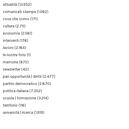
attualità
(13.952)
comunicati stampa
(1.062)
cose che scrivo
(171)
cultura
(2.711)
economia
(2.061)
interventi
(176)
lavoro
(2.184)
le nostre foto
(1)
memoria
(670)
newsletter
(42)
pari opportunità | diritti
(2.477)
partito democratico
(2.870)
politica italiana
(7.352)
scuola | formazione
(3.214)
territorio
(116)
università | ricerca
(1.919)