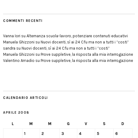
COMMENTI RECENTI
Vanna Iori
su
Alternanza scuola-lavoro, potenziare contenuti educativi
Manuela Ghizzoni
su
Nuovi docenti, sì ai 24 Cfu ma non a tutti i “costi”
sandra
su
Nuovi docenti, sì ai 24 Cfu ma non a tutti i “costi”
Manuela Ghizzoni
su
Prove suppletive, la risposta alla mia interrogazione
Valentino Amadio
su
Prove suppletive, la risposta alla mia interrogazione
CALENDARIO ARTICOLI
APRILE 2008
L
M
M
G
V
S
D
1
2
3
4
5
6