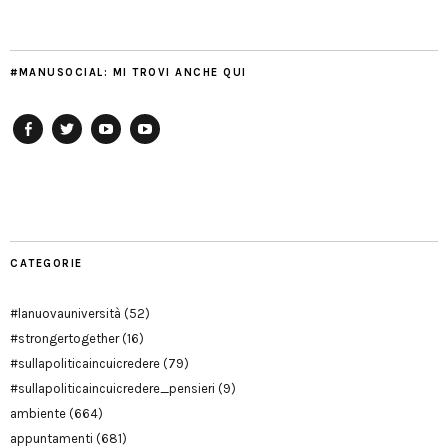
#MANUSOCIAL: MI TROVI ANCHE QUI
Facebook
Twitter
YouTube
YouTube
Manu
PD
Modena
CATEGORIE
#lanuovauniversità
(52)
#strongertogether
(16)
#sullapoliticaincuicredere
(79)
#sullapoliticaincuicredere_pensieri
(9)
ambiente
(664)
appuntamenti
(681)