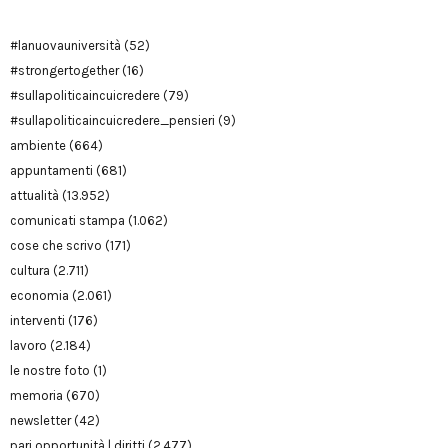
#lanuovauniversità
(52)
#strongertogether
(16)
#sullapoliticaincuicredere
(79)
#sullapoliticaincuicredere_pensieri
(9)
ambiente
(664)
appuntamenti
(681)
attualità
(13.952)
comunicati stampa
(1.062)
cose che scrivo
(171)
cultura
(2.711)
economia
(2.061)
interventi
(176)
lavoro
(2.184)
le nostre foto
(1)
memoria
(670)
newsletter
(42)
pari opportunità | diritti
(2.477)