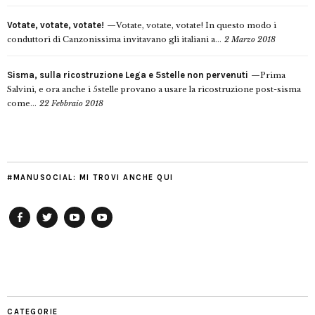
Votate, votate, votate!
Votate, votate, votate! In questo modo i
conduttori di Canzonissima invitavano gli italiani a...
2 Marzo 2018
Sisma, sulla ricostruzione Lega e 5stelle non pervenuti
Prima
Salvini, e ora anche i 5stelle provano a usare la ricostruzione post-sisma
come...
22 Febbraio 2018
#MANUSOCIAL: MI TROVI ANCHE QUI
Facebook
Twitter
YouTube
YouTube
Manu
PD
Modena
CATEGORIE