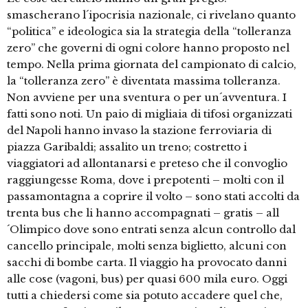
smascherano l´ipocrisia nazionale, ci rivelano quanto
“politica” e ideologica sia la strategia della “tolleranza
zero” che governi di ogni colore hanno proposto nel
tempo. Nella prima giornata del campionato di calcio,
la “tolleranza zero” è diventata massima tolleranza.
Non avviene per una sventura o per un´avventura. I
fatti sono noti. Un paio di migliaia di tifosi organizzati
del Napoli hanno invaso la stazione ferroviaria di
piazza Garibaldi; assalito un treno; costretto i
viaggiatori ad allontanarsi e preteso che il convoglio
raggiungesse Roma, dove i prepotenti – molti con il
passamontagna a coprire il volto – sono stati accolti da
trenta bus che li hanno accompagnati – gratis – all
´Olimpico dove sono entrati senza alcun controllo dal
cancello principale, molti senza biglietto, alcuni con
sacchi di bombe carta. Il viaggio ha provocato danni
alle cose (vagoni, bus) per quasi 600 mila euro. Oggi
tutti a chiedersi come sia potuto accadere quel che,