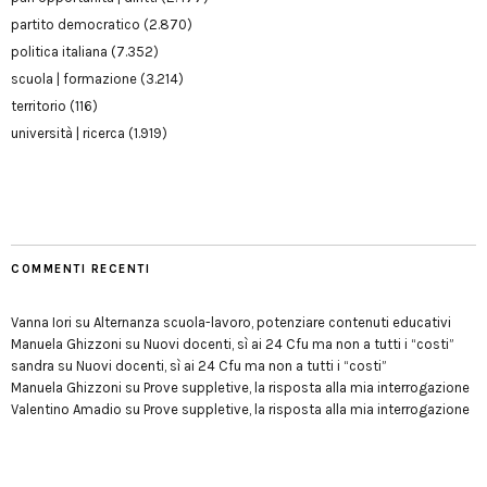
partito democratico
(2.870)
politica italiana
(7.352)
scuola | formazione
(3.214)
territorio
(116)
università | ricerca
(1.919)
COMMENTI RECENTI
Vanna Iori
su
Alternanza scuola-lavoro, potenziare contenuti educativi
Manuela Ghizzoni
su
Nuovi docenti, sì ai 24 Cfu ma non a tutti i “costi”
sandra
su
Nuovi docenti, sì ai 24 Cfu ma non a tutti i “costi”
Manuela Ghizzoni
su
Prove suppletive, la risposta alla mia interrogazione
Valentino Amadio
su
Prove suppletive, la risposta alla mia interrogazione