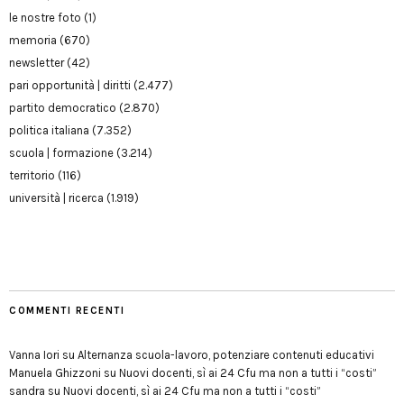
le nostre foto
(1)
memoria
(670)
newsletter
(42)
pari opportunità | diritti
(2.477)
partito democratico
(2.870)
politica italiana
(7.352)
scuola | formazione
(3.214)
territorio
(116)
università | ricerca
(1.919)
COMMENTI RECENTI
Vanna Iori
su
Alternanza scuola-lavoro, potenziare contenuti educativi
Manuela Ghizzoni
su
Nuovi docenti, sì ai 24 Cfu ma non a tutti i “costi”
sandra
su
Nuovi docenti, sì ai 24 Cfu ma non a tutti i “costi”