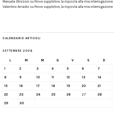
Manuela Ghizzoni
su
Prove suppletive, la risposta alla mia interrogazione
Valentino Amadio
su
Prove suppletive, la risposta alla mia interrogazione
CALENDARIO ARTICOLI
SETTEMBRE 2008
L
M
M
G
V
S
D
1
2
3
4
5
6
7
8
9
10
11
12
13
14
15
16
17
18
19
20
21
22
23
24
25
26
27
28
29
30