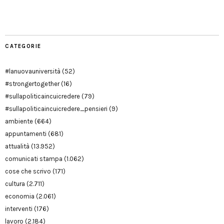
Modena
CATEGORIE
#lanuovauniversità
(52)
#strongertogether
(16)
#sullapoliticaincuicredere
(79)
#sullapoliticaincuicredere_pensieri
(9)
ambiente
(664)
appuntamenti
(681)
attualità
(13.952)
comunicati stampa
(1.062)
cose che scrivo
(171)
cultura
(2.711)
economia
(2.061)
interventi
(176)
lavoro
(2.184)