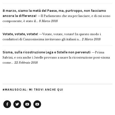
8 marzo, siamo la metà del Paese, ma, purtroppo, non facciamo
ancora la differenza!
Il Parlamento che sta per lasciare, e di cui sono
componente, è stato il...
8 Marzo 2018
Votate, votate, votate!
Votate, votate, votate! In questo modo i
conduttori di Canzonissima invitavano gli italiani a...
2 Marzo 2018
Sisma, sulla ricostruzione Lega e 5stelle non pervenuti
Prima
Salvini, e ora anche i 5stelle provano a usare la ricostruzione post-sisma
come...
22 Febbraio 2018
#MANUSOCIAL: MI TROVI ANCHE QUI
Facebook
Twitter
YouTube
YouTube
Manu
PD