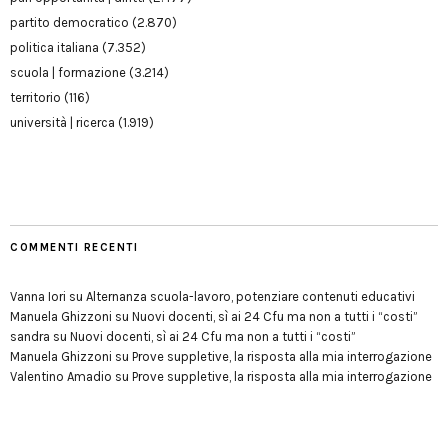
partito democratico
(2.870)
politica italiana
(7.352)
scuola | formazione
(3.214)
territorio
(116)
università | ricerca
(1.919)
COMMENTI RECENTI
Vanna Iori
su
Alternanza scuola-lavoro, potenziare contenuti educativi
Manuela Ghizzoni
su
Nuovi docenti, sì ai 24 Cfu ma non a tutti i “costi”
sandra
su
Nuovi docenti, sì ai 24 Cfu ma non a tutti i “costi”
Manuela Ghizzoni
su
Prove suppletive, la risposta alla mia interrogazione
Valentino Amadio
su
Prove suppletive, la risposta alla mia interrogazione