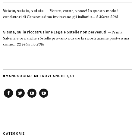
Votate, votate, votate!
Votate, votate, votate! In questo modo i
conduttori di Canzonissima invitavano gli italiani a...
2 Marzo 2018
Sisma, sulla ricostruzione Lega e 5stelle non pervenuti
Prima
Salvini, e ora anche i 5stelle provano a usare la ricostruzione post-sisma
come...
22 Febbraio 2018
#MANUSOCIAL: MI TROVI ANCHE QUI
Facebook
Twitter
YouTube
YouTube
Manu
PD
Modena
CATEGORIE