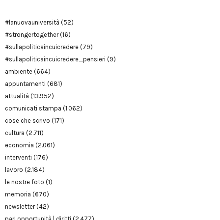
#lanuovauniversità
(52)
#strongertogether
(16)
#sullapoliticaincuicredere
(79)
#sullapoliticaincuicredere_pensieri
(9)
ambiente
(664)
appuntamenti
(681)
attualità
(13.952)
comunicati stampa
(1.062)
cose che scrivo
(171)
cultura
(2.711)
economia
(2.061)
interventi
(176)
lavoro
(2.184)
le nostre foto
(1)
memoria
(670)
newsletter
(42)
pari opportunità | diritti
(2.477)