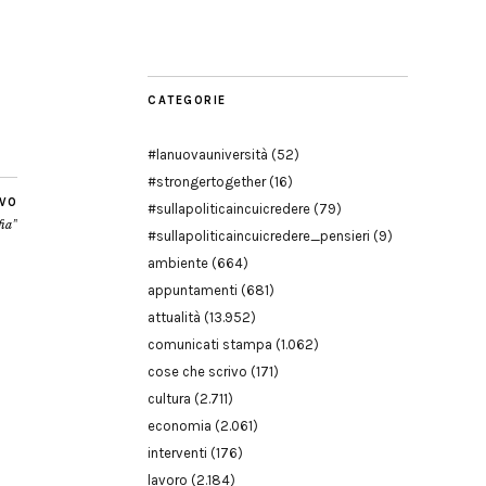
Modena
CATEGORIE
#lanuovauniversità
(52)
#strongertogether
(16)
IVO
#sullapoliticaincuicredere
(79)
fia”
#sullapoliticaincuicredere_pensieri
(9)
ambiente
(664)
appuntamenti
(681)
attualità
(13.952)
comunicati stampa
(1.062)
cose che scrivo
(171)
cultura
(2.711)
economia
(2.061)
interventi
(176)
lavoro
(2.184)