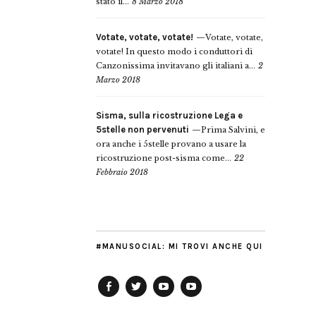
stato il...
8 Marzo 2018
Votate, votate, votate!
Votate, votate,
votate! In questo modo i conduttori di
Canzonissima invitavano gli italiani a...
2
Marzo 2018
Sisma, sulla ricostruzione Lega e
5stelle non pervenuti
Prima Salvini, e
ora anche i 5stelle provano a usare la
ricostruzione post-sisma come...
22
Febbraio 2018
#MANUSOCIAL: MI TROVI ANCHE QUI
Facebook
Twitter
YouTube
YouTube
Manu
PD