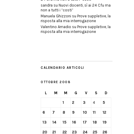
sandra
su
Nuovi docenti, sì ai 24 Cfu ma
non a tutti i “costi”
Manuela Ghizzoni
su
Prove suppletive, la
risposta alla mia interrogazione
Valentino Amadio
su
Prove suppletive, la
risposta alla mia interrogazione
CALENDARIO ARTICOLI
OTTOBRE 2008
L
M
M
G
V
S
D
1
2
3
4
5
6
7
8
9
10
11
12
13
14
15
16
17
18
19
20
21
22
23
24
25
26