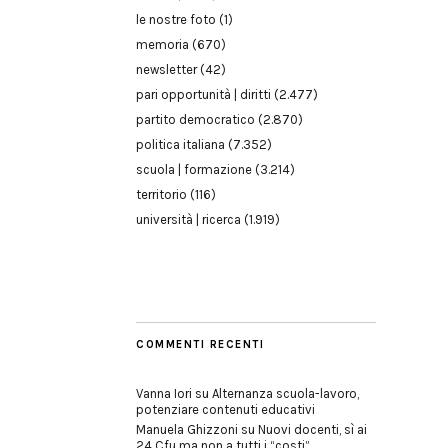
le nostre foto
(1)
memoria
(670)
newsletter
(42)
pari opportunità | diritti
(2.477)
partito democratico
(2.870)
politica italiana
(7.352)
scuola | formazione
(3.214)
territorio
(116)
università | ricerca
(1.919)
COMMENTI RECENTI
Vanna Iori
su
Alternanza scuola-lavoro,
potenziare contenuti educativi
Manuela Ghizzoni
su
Nuovi docenti, sì ai
24 Cfu ma non a tutti i “costi”