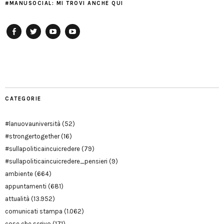
#MANUSOCIAL: MI TROVI ANCHE QUI
Facebook
Twitter
YouTube
YouTube
Manu
PD
Modena
CATEGORIE
#lanuovauniversità
(52)
#strongertogether
(16)
#sullapoliticaincuicredere
(79)
#sullapoliticaincuicredere_pensieri
(9)
ambiente
(664)
appuntamenti
(681)
attualità
(13.952)
comunicati stampa
(1.062)
cose che scrivo
(171)