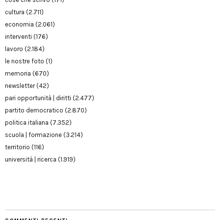
cultura
(2.711)
economia
(2.061)
interventi
(176)
lavoro
(2.184)
le nostre foto
(1)
memoria
(670)
newsletter
(42)
pari opportunità | diritti
(2.477)
partito democratico
(2.870)
politica italiana
(7.352)
scuola | formazione
(3.214)
territorio
(116)
università | ricerca
(1.919)