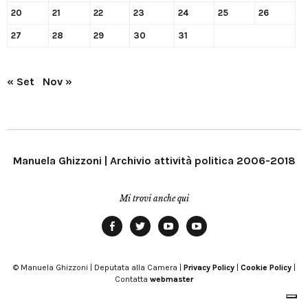
20
21
22
23
24
25
26
27
28
29
30
31
« Set
Nov »
Manuela Ghizzoni | Archivio attività politica 2006-2018
Mi trovi anche qui
Facebook
Twitter
YouTube
YouTube
Manu
PD
Modena
© Manuela Ghizzoni | Deputata alla Camera |
Privacy Policy
|
Cookie Policy
|
Contatta
webmaster