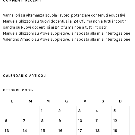
COMMENTI RECENTI
Vanna Iori
su
Alternanza scuola-lavoro, potenziare contenuti educativi
Manuela Ghizzoni
su
Nuovi docenti, sì ai 24 Cfu ma non a tutti i “costi”
sandra
su
Nuovi docenti, sì ai 24 Cfu ma non a tutti i “costi”
Manuela Ghizzoni
su
Prove suppletive, la risposta alla mia interrogazione
Valentino Amadio
su
Prove suppletive, la risposta alla mia interrogazione
CALENDARIO ARTICOLI
OTTOBRE 2008
L
M
M
G
V
S
D
1
2
3
4
5
6
7
8
9
10
11
12
13
14
15
16
17
18
19