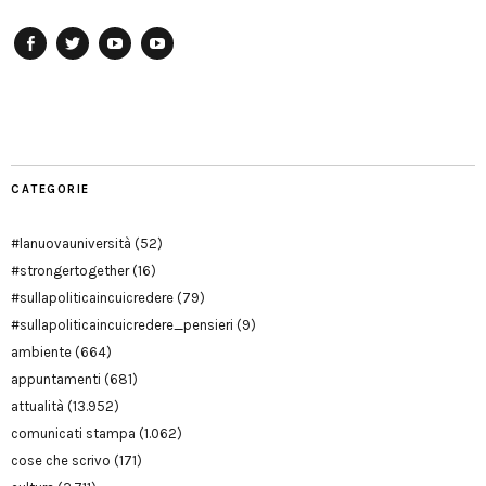
Facebook
Twitter
YouTube
YouTube
Manu
PD
Modena
CATEGORIE
#lanuovauniversità
(52)
#strongertogether
(16)
#sullapoliticaincuicredere
(79)
#sullapoliticaincuicredere_pensieri
(9)
ambiente
(664)
appuntamenti
(681)
attualità
(13.952)
comunicati stampa
(1.062)
cose che scrivo
(171)