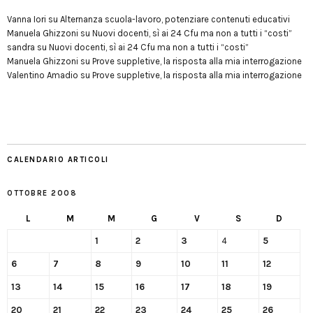
Vanna Iori
su
Alternanza scuola-lavoro, potenziare contenuti educativi
Manuela Ghizzoni
su
Nuovi docenti, sì ai 24 Cfu ma non a tutti i “costi”
sandra
su
Nuovi docenti, sì ai 24 Cfu ma non a tutti i “costi”
Manuela Ghizzoni
su
Prove suppletive, la risposta alla mia interrogazione
Valentino Amadio
su
Prove suppletive, la risposta alla mia interrogazione
CALENDARIO ARTICOLI
OTTOBRE 2008
L
M
M
G
V
S
D
1
2
3
4
5
6
7
8
9
10
11
12
13
14
15
16
17
18
19
20
21
22
23
24
25
26