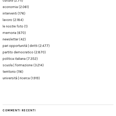
cultura
(2.711)
economia
(2.061)
interventi
(176)
lavoro
(2.184)
le nostre foto
(1)
memoria
(670)
newsletter
(42)
pari opportunità | diritti
(2.477)
partito democratico
(2.870)
politica italiana
(7.352)
scuola | formazione
(3.214)
territorio
(116)
università | ricerca
(1.919)
COMMENTI RECENTI