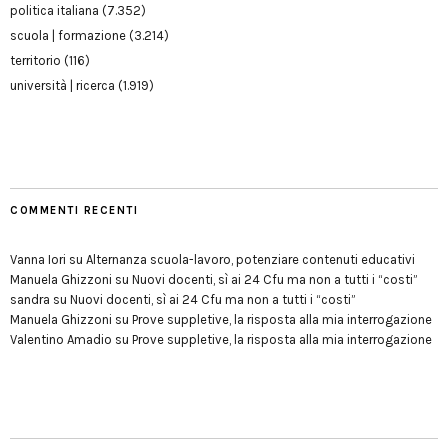
politica italiana
(7.352)
scuola | formazione
(3.214)
territorio
(116)
università | ricerca
(1.919)
COMMENTI RECENTI
Vanna Iori
su
Alternanza scuola-lavoro, potenziare contenuti educativi
Manuela Ghizzoni
su
Nuovi docenti, sì ai 24 Cfu ma non a tutti i “costi”
sandra
su
Nuovi docenti, sì ai 24 Cfu ma non a tutti i “costi”
Manuela Ghizzoni
su
Prove suppletive, la risposta alla mia interrogazione
Valentino Amadio
su
Prove suppletive, la risposta alla mia interrogazione