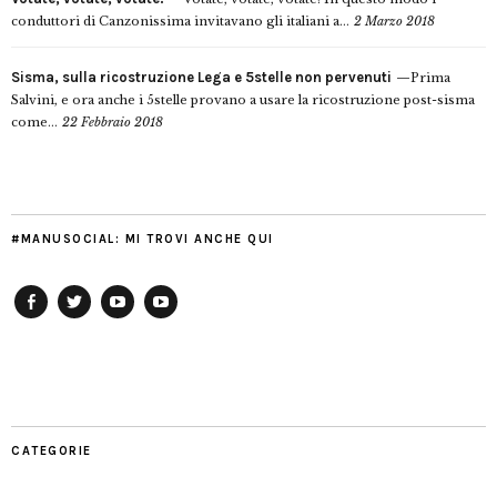
conduttori di Canzonissima invitavano gli italiani a...
2 Marzo 2018
Sisma, sulla ricostruzione Lega e 5stelle non pervenuti
Prima
Salvini, e ora anche i 5stelle provano a usare la ricostruzione post-sisma
come...
22 Febbraio 2018
#MANUSOCIAL: MI TROVI ANCHE QUI
Facebook
Twitter
YouTube
YouTube
Manu
PD
Modena
CATEGORIE