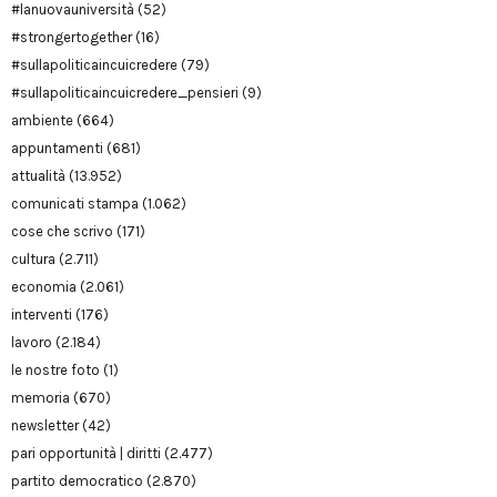
#lanuovauniversità
(52)
#strongertogether
(16)
#sullapoliticaincuicredere
(79)
#sullapoliticaincuicredere_pensieri
(9)
ambiente
(664)
appuntamenti
(681)
attualità
(13.952)
comunicati stampa
(1.062)
cose che scrivo
(171)
cultura
(2.711)
economia
(2.061)
interventi
(176)
lavoro
(2.184)
le nostre foto
(1)
memoria
(670)
newsletter
(42)
pari opportunità | diritti
(2.477)
partito democratico
(2.870)