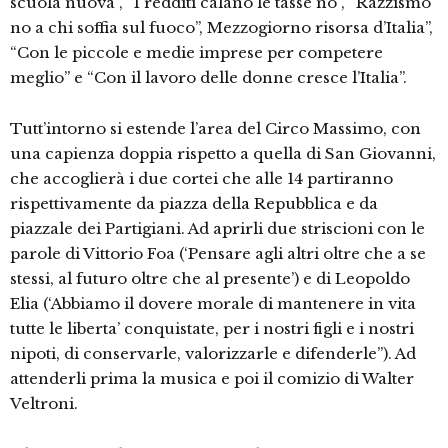
scuola nuova”, “I redditi calano le tasse no”, “Razzismo
no a chi soffia sul fuoco”, Mezzogiorno risorsa d’Italia”,
“Con le piccole e medie imprese per competere
meglio” e “Con il lavoro delle donne cresce l’Italia”.
Tutt’intorno si estende l’area del Circo Massimo, con
una capienza doppia rispetto a quella di San Giovanni,
che accoglierà i due cortei che alle 14 partiranno
rispettivamente da piazza della Repubblica e da
piazzale dei Partigiani. Ad aprirli due striscioni con le
parole di Vittorio Foa (‘Pensare agli altri oltre che a se
stessi, al futuro oltre che al presente’) e di Leopoldo
Elia (‘Abbiamo il dovere morale di mantenere in vita
tutte le liberta’ conquistate, per i nostri figli e i nostri
nipoti, di conservarle, valorizzarle e difenderle”). Ad
attenderli prima la musica e poi il comizio di Walter
Veltroni.