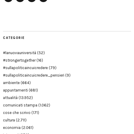
Facebook
Twitter
YouTube
YouTube
Manu
PD
Modena
CATEGORIE
#lanuovauniversità
(52)
#strongertogether
(16)
#sullapoliticaincuicredere
(79)
#sullapoliticaincuicredere_pensieri
(9)
ambiente
(664)
appuntamenti
(681)
attualità
(13.952)
comunicati stampa
(1.062)
cose che scrivo
(171)
cultura
(2.711)
economia
(2.061)