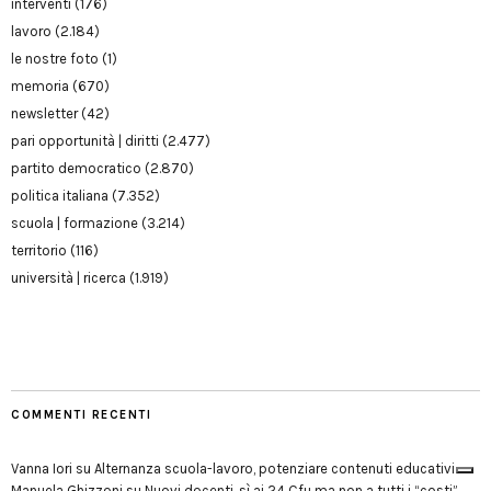
interventi
(176)
lavoro
(2.184)
le nostre foto
(1)
memoria
(670)
newsletter
(42)
pari opportunità | diritti
(2.477)
partito democratico
(2.870)
politica italiana
(7.352)
scuola | formazione
(3.214)
territorio
(116)
università | ricerca
(1.919)
COMMENTI RECENTI
Vanna Iori
su
Alternanza scuola-lavoro, potenziare contenuti educativi
Manuela Ghizzoni
su
Nuovi docenti, sì ai 24 Cfu ma non a tutti i “costi”