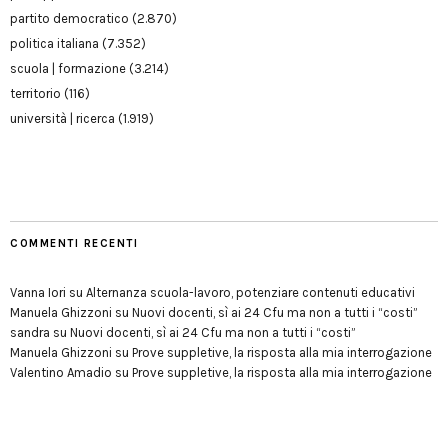
partito democratico
(2.870)
politica italiana
(7.352)
scuola | formazione
(3.214)
territorio
(116)
università | ricerca
(1.919)
COMMENTI RECENTI
Vanna Iori
su
Alternanza scuola-lavoro, potenziare contenuti educativi
Manuela Ghizzoni
su
Nuovi docenti, sì ai 24 Cfu ma non a tutti i “costi”
sandra
su
Nuovi docenti, sì ai 24 Cfu ma non a tutti i “costi”
Manuela Ghizzoni
su
Prove suppletive, la risposta alla mia interrogazione
Valentino Amadio
su
Prove suppletive, la risposta alla mia interrogazione