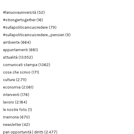
#lanuovauniversità
(52)
#strongertogether
(16)
#sullapoliticaincuicredere
(79)
#sullapoliticaincuicredere_pensieri
(9)
ambiente
(664)
appuntamenti
(681)
attualità
(13.952)
comunicati stampa
(1.062)
cose che scrivo
(171)
cultura
(2.711)
economia
(2.061)
interventi
(176)
lavoro
(2.184)
le nostre foto
(1)
memoria
(670)
newsletter
(42)
pari opportunità | diritti
(2.477)