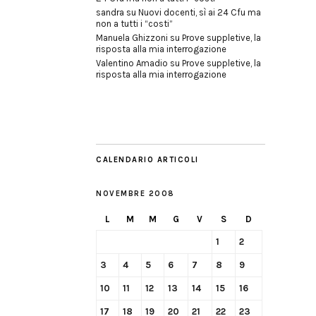
sandra
su
Nuovi docenti, sì ai 24 Cfu ma
non a tutti i “costi”
Manuela Ghizzoni
su
Prove suppletive, la
risposta alla mia interrogazione
Valentino Amadio
su
Prove suppletive, la
risposta alla mia interrogazione
CALENDARIO ARTICOLI
NOVEMBRE 2008
L
M
M
G
V
S
D
1
2
3
4
5
6
7
8
9
10
11
12
13
14
15
16
17
18
19
20
21
22
23