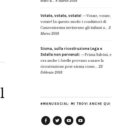
stato il...
8 Marzo 2018
Votate, votate, votate!
Votate, votate,
votate! In questo modo i conduttori di
Canzonissima invitavano gli italiani a...
2
Marzo 2018
Sisma, sulla ricostruzione Lega e
5stelle non pervenuti
Prima Salvini, e
ora anche i 5stelle provano a usare la
ricostruzione post-sisma come...
22
Febbraio 2018
l
#MANUSOCIAL: MI TROVI ANCHE QUI
Facebook
Twitter
YouTube
YouTube
Manu
PD