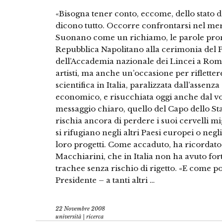
«Bisogna tener conto, eccome, dello stato de
dicono tutto. Occorre confrontarsi nel mer
Suonano come un richiamo, le parole pron
Repubblica Napolitano alla cerimonia del 
dell’Accademia nazionale dei Lincei a Roma
artisti, ma anche un’occasione per riflettere
scientifica in Italia, paralizzata dall’assenz
economico, e risucchiata oggi anche dal vo
messaggio chiaro, quello del Capo dello Sta
rischia ancora di perdere i suoi cervelli mig
si rifugiano negli altri Paesi europei o negli 
loro progetti. Come accaduto, ha ricordato
Macchiarini, che in Italia non ha avuto for
trachee senza rischio di rigetto. «E come p
Presidente – a tanti altri …
22 Novembre 2008
università | ricerca