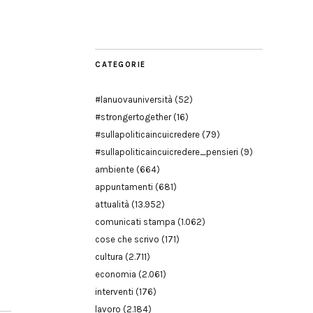
Modena
CATEGORIE
#lanuovauniversità
(52)
#strongertogether
(16)
#sullapoliticaincuicredere
(79)
#sullapoliticaincuicredere_pensieri
(9)
ambiente
(664)
appuntamenti
(681)
attualità
(13.952)
comunicati stampa
(1.062)
cose che scrivo
(171)
cultura
(2.711)
economia
(2.061)
interventi
(176)
lavoro
(2.184)