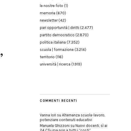
le nostre foto
(1)
memoria
(670)
newsletter
(42)
pari opportunità | diritti
(2.477)
partito democratico
(2.870)
politica italiana
(7.352)
scuola | formazione
(3.214)
”
territorio
(116)
università | ricerca
(1.919)
COMMENTI RECENTI
Vanna Iori
su
Alternanza scuola-lavoro,
potenziare contenuti educativi
Manuela Ghizzoni
su
Nuovi docenti, sì ai
24 Cfu ma non a tutti i “costi”