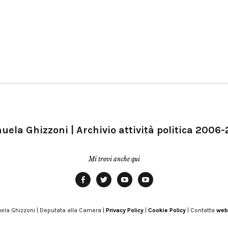
ela Ghizzoni | Archivio attività politica 2006
Mi trovi anche qui
Facebook
Twitter
YouTube
YouTube
Manu
PD
Modena
ela Ghizzoni | Deputata alla Camera |
Privacy Policy
|
Cookie Policy
| Contatta
web