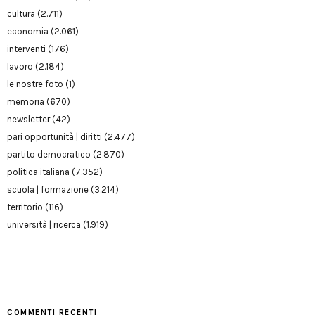
cultura
(2.711)
economia
(2.061)
interventi
(176)
lavoro
(2.184)
le nostre foto
(1)
memoria
(670)
newsletter
(42)
pari opportunità | diritti
(2.477)
partito democratico
(2.870)
politica italiana
(7.352)
scuola | formazione
(3.214)
territorio
(116)
università | ricerca
(1.919)
COMMENTI RECENTI