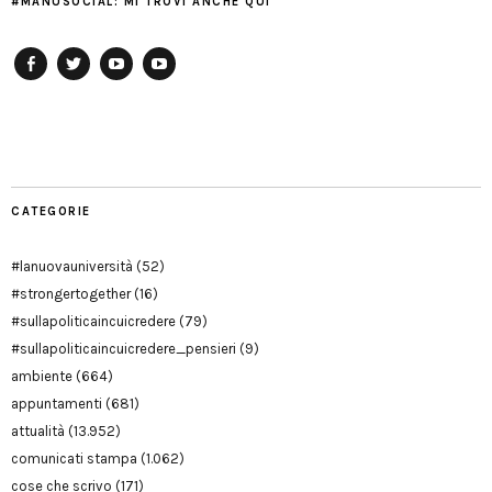
#MANUSOCIAL: MI TROVI ANCHE QUI
Facebook
Twitter
YouTube
YouTube
Manu
PD
Modena
CATEGORIE
#lanuovauniversità
(52)
#strongertogether
(16)
#sullapoliticaincuicredere
(79)
#sullapoliticaincuicredere_pensieri
(9)
ambiente
(664)
appuntamenti
(681)
attualità
(13.952)
comunicati stampa
(1.062)
cose che scrivo
(171)