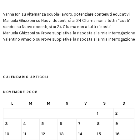
Vanna Iori
su
Alternanza scuola-lavoro, potenziare contenuti educativi
Manuela Ghizzoni
su
Nuovi docenti, sì ai 24 Cfu ma non a tutti i “costi”
sandra
su
Nuovi docenti, sì ai 24 Cfu ma non a tutti i “costi”
Manuela Ghizzoni
su
Prove suppletive, la risposta alla mia interrogazione
Valentino Amadio
su
Prove suppletive, la risposta alla mia interrogazione
CALENDARIO ARTICOLI
NOVEMBRE 2008
L
M
M
G
V
S
D
1
2
3
4
5
6
7
8
9
10
11
12
13
14
15
16