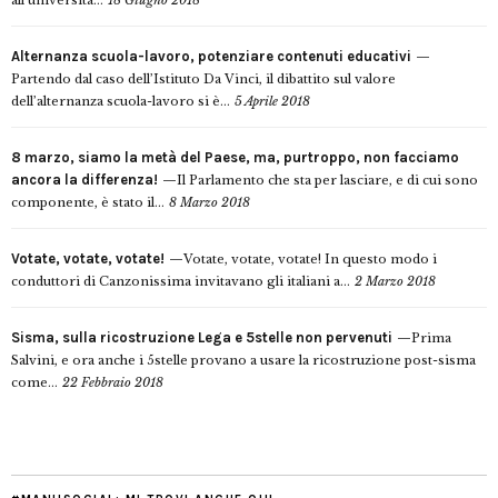
all’università...
18 Giugno 2018
Alternanza scuola-lavoro, potenziare contenuti educativi
Partendo dal caso dell’Istituto Da Vinci, il dibattito sul valore
dell’alternanza scuola-lavoro si è...
5 Aprile 2018
8 marzo, siamo la metà del Paese, ma, purtroppo, non facciamo
ancora la differenza!
Il Parlamento che sta per lasciare, e di cui sono
componente, è stato il...
8 Marzo 2018
Votate, votate, votate!
Votate, votate, votate! In questo modo i
conduttori di Canzonissima invitavano gli italiani a...
2 Marzo 2018
Sisma, sulla ricostruzione Lega e 5stelle non pervenuti
Prima
Salvini, e ora anche i 5stelle provano a usare la ricostruzione post-sisma
come...
22 Febbraio 2018